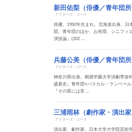
新田佑梨（俳優／青年団所
アクターズ・コース
俳優。1992年生まれ。北海道出身。日
団。青年団のほか、お布団、シニフィエ
演技論』(202 ...
兵藤公美（俳優／青年団所
アクターズ・コース
神奈川県出身。桐朋学園大学演劇専攻科
盛衰史』青年団×パスカル・ランベール『
『その星には音 ...
三浦雨林（劇作家・演出家
アクターズ・コース
演出家、劇作家。日本大学大学院芸術