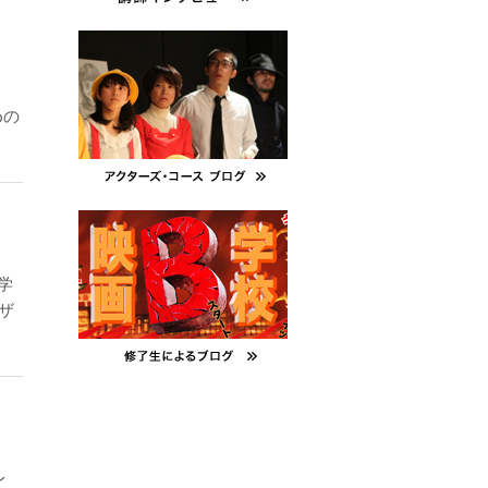
めの
学
ザ
レ