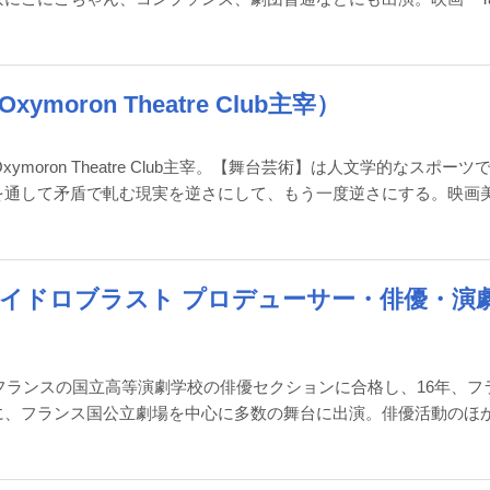
oron Theatre Club主宰）
moron Theatre Club主宰。【舞台芸術】は人文学的なスポーツ
を通して矛盾で軋む現実を逆さにして、もう一度逆さにする。映画
イドロブラスト プロデューサー・俳優・演
てフランスの国立高等演劇学校の俳優セクションに合格し、16年、フ
に、フランス国公立劇場を中心に多数の舞台に出演。俳優活動のほ