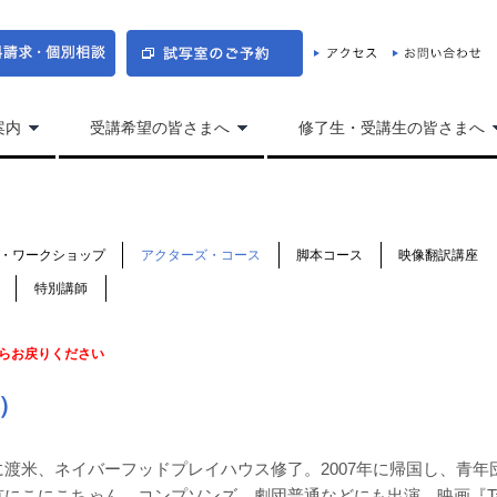
案内
受講希望の皆さまへ
修了生・受講生の皆さまへ
・ワークショップ
アクターズ・コース
脚本コース
映像翻訳講座
特別講師
らお戻りください
）
渡米、ネイバーフッドプレイハウス修了。2007年に帰国し、青年
にこにこちゃん、コンプソンズ、劇団普通などにも出演。映画『Ta