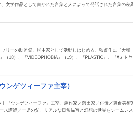
に、文学作品として書かれた言葉と人によって発話された言葉の差
、フリーの助監督、脚本家として活動しはじめる。監督作に『大和
（18）、『VIDEOPHOBIA』（19）、『PLASTIC』、『#ミト
／ウンゲツィーファ主宰）
ニット『ウンゲツィーファ』主宰。劇作家／演出家／俳優／舞台美術
コース講師／一児の父。リアルな日常描写と幻想の世界をシームレ