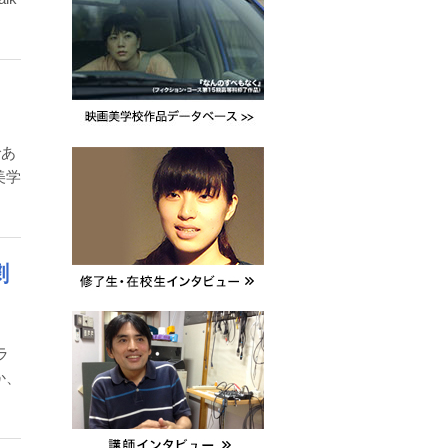
であ
美学
劇
ラ
か、