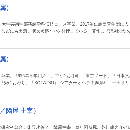
属）
本大学芸術学部演劇学科演技コース卒業。2017年に劇団青年団に入
などにも出演。演技考察zineを発行している。著作に『演劇のた
属）
卒業。 1996年青年団入団。主な出演作に『東京ノート』『日本文
愛のおわり』『KOTATSU』 シアターオペラ中堀海斗＋平田オリ
／隣屋 主宰）
学研究科舞台芸術専攻修了。隣屋主宰、青年団所属。芥川龍之介や