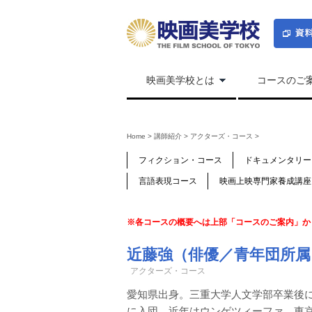
映画美学校とは
コースのご
Home
>
講師紹介
>
アクターズ・コース
>
フィクション・コース
ドキュメンタリー
言語表現コース
映画上映専門家養成講座
※各コースの概要へは上部「コースのご案内」か
近藤強（俳優／青年団所属
アクターズ・コース
愛知県出身。三重大学人文学部卒業後に
に入団。近年はウンゲツィーファ、東京