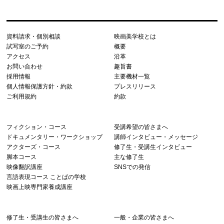
資料請求・個別相談
映画美学校とは
試写室のご予約
概要
アクセス
沿革
お問い合わせ
趣旨書
採用情報
主要機材一覧
個人情報保護方針・約款
プレスリリース
ご利用規約
約款
フィクション・コース
受講希望の皆さまへ
ドキュメンタリー・ワークショップ
講師インタビュー・メッセージ
アクターズ・コース
修了生・受講生インタビュー
脚本コース
主な修了生
映像翻訳講座
SNSでの発信
言語表現コース ことばの学校
映画上映専門家養成講座
修了生・受講生の皆さまへ
一般・企業の皆さまへ