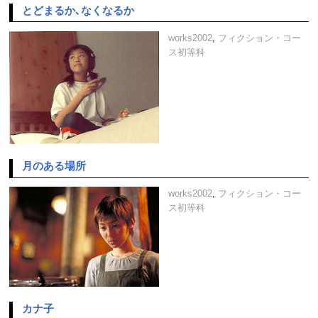
とどまるか､なくなるか
works2002
,
フィクション・コー
ス初等科
月のある場所
works2002
,
フィクション・コー
ス初等科
カナ子