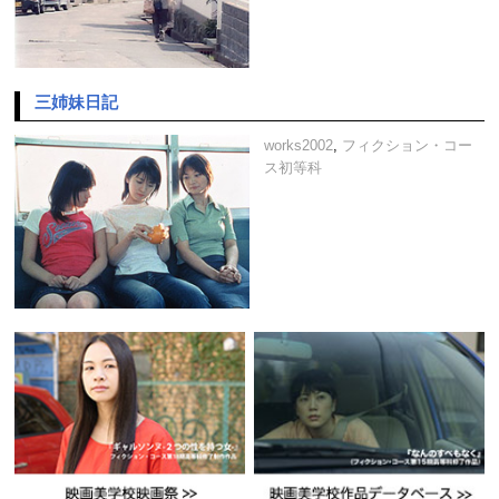
三姉妹日記
works2002
,
フィクション・コー
ス初等科