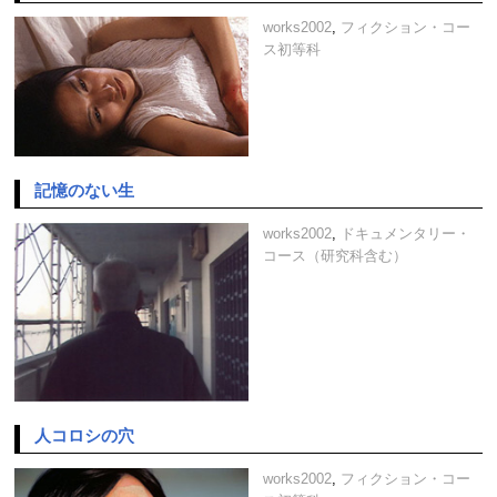
works2002
,
フィクション・コー
ス初等科
記憶のない生
works2002
,
ドキュメンタリー・
コース（研究科含む）
人コロシの穴
works2002
,
フィクション・コー