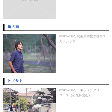
亀の歯
works2002
,
映画美学校映画祭ス
カラシップ
ヒノサト
works2002
,
ドキュメンタリー・
コース（研究科含む）