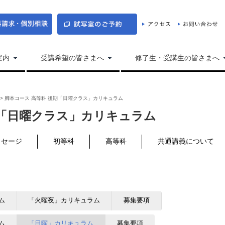
案内
受講希望の皆さまへ
修了生・受講生の皆さまへ
>
脚本コース 高等科 後期「日曜クラス」カリキュラム
期「日曜クラス」カリキュラム
ッセージ
初等科
高等科
共通講義について
ム
「火曜夜」カリキュラム
募集要項
ム
「日曜」カリキュラム
募集要項