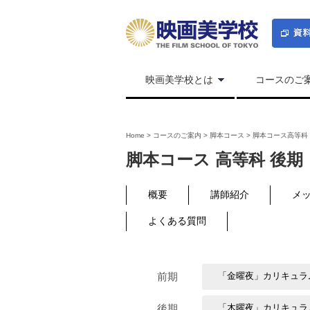
映画美学校とは
コースのご
Home
>
コースのご案内
>
脚本コース
>
脚本コース高等科
脚本コース 高等科 後
概要
講師紹介
メ
よくある質問
前期
「金曜夜」カリキュラ
後期
「木曜夜」カリキュラ