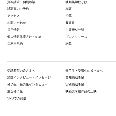
資料請求・個別相談
映画美学校とは
試写室のご予約
概要
アクセス
沿革
お問い合わせ
趣旨書
採用情報
主要機材一覧
個人情報保護方針・約款
プレスリリース
ご利用規約
約款
受講希望の皆さまへ
修了生・受講生の皆さまへ
講師インタビュー・メッセージ
告知掲載希望
修了生・受講生インタビュー
実績掲載希望
主な修了生
映画美学校作品の上映
SNSでの発信