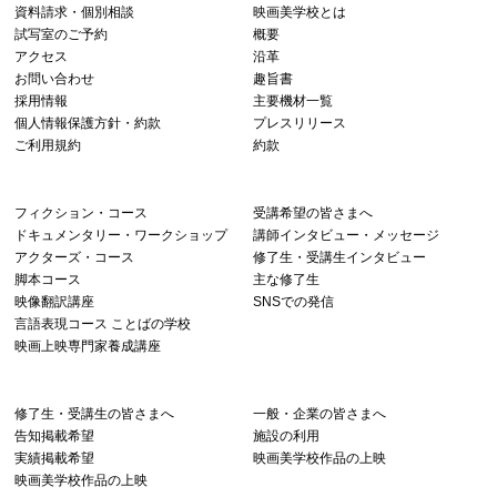
資料請求・個別相談
映画美学校とは
試写室のご予約
概要
アクセス
沿革
お問い合わせ
趣旨書
採用情報
主要機材一覧
個人情報保護方針・約款
プレスリリース
ご利用規約
約款
フィクション・コース
受講希望の皆さまへ
ドキュメンタリー・ワークショップ
講師インタビュー・メッセージ
アクターズ・コース
修了生・受講生インタビュー
脚本コース
主な修了生
映像翻訳講座
SNSでの発信
言語表現コース ことばの学校
映画上映専門家養成講座
修了生・受講生の皆さまへ
一般・企業の皆さまへ
告知掲載希望
施設の利用
実績掲載希望
映画美学校作品の上映
映画美学校作品の上映