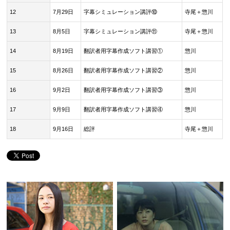
12
7月29日
字幕シミュレーション講評⑩
寺尾＋惣川
13
8月5日
字幕シミュレーション講評⑪
寺尾＋惣川
14
8月19日
翻訳者用字幕作成ソフト講習①
惣川
15
8月26日
翻訳者用字幕作成ソフト講習②
惣川
16
9月2日
翻訳者用字幕作成ソフト講習③
惣川
17
9月9日
翻訳者用字幕作成ソフト講習④
惣川
18
9月16日
総評
寺尾＋惣川