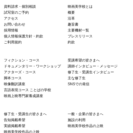
資料請求・個別相談
映画美学校とは
試写室のご予約
概要
アクセス
沿革
お問い合わせ
趣旨書
採用情報
主要機材一覧
個人情報保護方針・約款
プレスリリース
ご利用規約
約款
フィクション・コース
受講希望の皆さまへ
ドキュメンタリー・ワークショップ
講師インタビュー・メッセージ
アクターズ・コース
修了生・受講生インタビュー
脚本コース
主な修了生
映像翻訳講座
SNSでの発信
言語表現コース ことばの学校
映画上映専門家養成講座
修了生・受講生の皆さまへ
一般・企業の皆さまへ
告知掲載希望
施設の利用
実績掲載希望
映画美学校作品の上映
映画美学校作品の上映