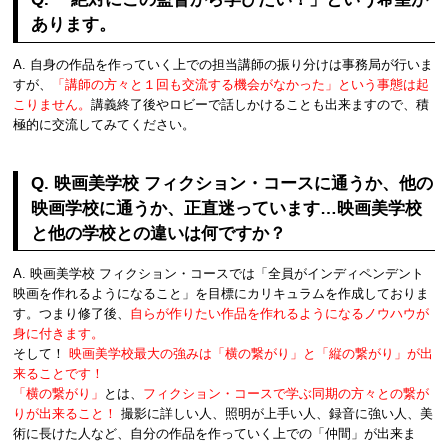
あります。
A. 自身の作品を作っていく上での担当講師の振り分けは事務局が行いま
すが、
「講師の方々と１回も交流する機会がなかった」という事態は起
こりません。
講義終了後やロビーで話しかけることも出来ますので、積
極的に交流してみてください。
Q. 映画美学校 フィクション・コースに通うか、他の
映画学校に通うか、正直迷っています…映画美学校
と他の学校との違いは何ですか？
A. 映画美学校 フィクション・コースでは「全員がインディペンデント
映画を作れるようになること」を目標にカリキュラムを作成しておりま
す。つまり修了後、
自らが作りたい作品を作れるようになるノウハウが
身に付きます。
そして！
映画美学校最大の強みは「横の繋がり」と「縦の繋がり」が出
来ることです！
「横の繋がり」
とは、
フィクション・コースで学ぶ同期の方々との繋が
りが出来ること！
撮影に詳しい人、照明が上手い人、録音に強い人、美
術に長けた人など、自分の作品を作っていく上での「仲間」が出来ま