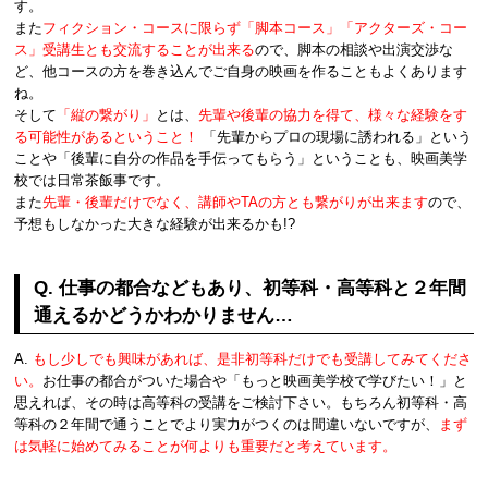
す。
また
フィクション・コースに限らず「脚本コース」「アクターズ・コー
ス」受講生とも交流することが出来る
ので、脚本の相談や出演交渉な
ど、他コースの方を巻き込んでご自身の映画を作ることもよくあります
ね。
そして
「縦の繋がり」
とは、
先輩や後輩の協力を得て、様々な経験をす
る可能性があるということ！
「先輩からプロの現場に誘われる」という
ことや「後輩に自分の作品を手伝ってもらう」ということも、映画美学
校では日常茶飯事です。
また
先輩・後輩だけでなく、講師やTAの方とも繋がりが出来ます
ので、
予想もしなかった大きな経験が出来るかも!?
Q. 仕事の都合などもあり、初等科・高等科と２年間
通えるかどうかわかりません…
A.
もし少しでも興味があれば、是非初等科だけでも受講してみてくださ
い。
お仕事の都合がついた場合や「もっと映画美学校で学びたい！」と
思えれば、その時は高等科の受講をご検討下さい。もちろん初等科・高
等科の２年間で通うことでより実力がつくのは間違いないですが、
まず
は気軽に始めてみることが何よりも重要だと考えています。