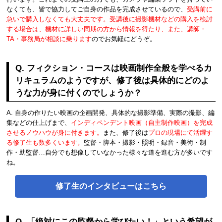
なくても、皆で協力してご自身の作品を完成させているので、
受講前に
急いで購入しなくても大丈夫です。受講後に撮影機材などの購入を検討
する場合は、機材に詳しい同期の方から情報を得たり、また、講師・
TA・事務局が相談に乗ります
のでお気軽にどうぞ。
Q. フィクション・コースは映画制作全般を学べるカ
リキュラムのようですが、修了後は具体的にどのよ
うな力が身に付くのでしょうか？
A. 自身の作りたい映画の企画開発、具体的な撮影準備、実際の撮影、編
集などの仕上げまで、
インディペンデント映画（自主制作映画）を完成
させるノウハウが身に付きます。
また、修了後は
プロの現場にて活躍す
る修了生も数多くいます。
監督・脚本・撮影・照明・録音・美術・制
作・助監督…自分でも想像していなかった様々な道を進む方が多いです
ね。
修了生のインタビューはこちら
Q. 「絶対にこの監督から学びたい！」という希望が