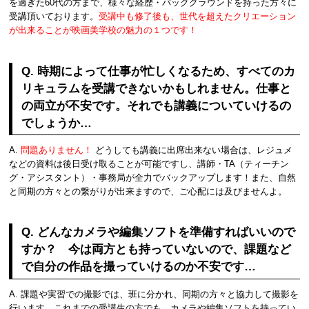
を過ぎた60代の方まで、様々な経歴・バックグラウンドを持った方々に
受講頂いております。
受講中も修了後も、世代を超えたクリエーション
が出来ることが映画美学校の魅力の１つです！
Q. 時期によって仕事が忙しくなるため、すべてのカ
リキュラムを受講できないかもしれません。仕事と
の両立が不安です。それでも講義についていけるの
でしょうか…
A.
問題ありません！
どうしても講義に出席出来ない場合は、レジュメ
などの資料は後日受け取ることが可能ですし、講師・TA（ティーチン
グ・アシスタント）・事務局が全力でバックアップします！また、自然
と同期の方々との繋がりが出来ますので、ご心配には及びませんよ。
Q. どんなカメラや編集ソフトを準備すればいいので
すか？ 今は両方とも持っていないので、課題など
で自分の作品を撮っていけるのか不安です…
A. 課題や実習での撮影では、班に分かれ、同期の方々と協力して撮影を
行います。これまでの受講生の方でも、カメラや編集ソフトを持ってい