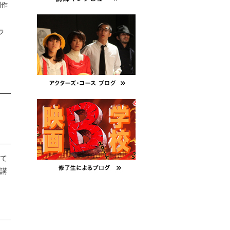
制作
ラ
て
講