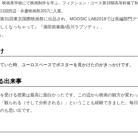
、映画美学校にて映画制作を学ぶ。フィクション・コース第18期高等科修了
11回田辺・弁慶映画祭2017に入選。
1回東京国際映画祭に出品され、MOOSIC LAB2018では長編部門グ
しくなっちゃって』『蒲田前奏曲/呑川ラプソディ』。
る。
け
ていた時、ユーロスペースでポスターを見かけたのがきっかけです。
る出来事
を受ける授業は最高に面白かったです。この辺から映画の観方が変わっ
「観られる（そして分析される）」ということも経験できました。毎日
のも思い出です。