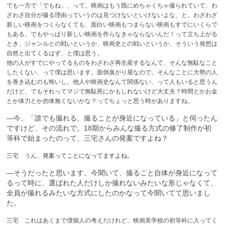
でも一方で「でもね」、って。映画はもう既にめちゃくちゃ撮られていて、わ
ざわざ自分が撮る理由っていうのは見つけないといけないよな、と。わざわざ
新しい映画をつくらなくても、面白い映画もつまらない映画もすでにいくらで
もある。でもやっぱり新しい映画を作らなきゃならないんだ！って立ち上がる
とき、ジャンルとの戦いというか、映画史との戦いというか、そういう発想は
自然と出てくるはず、と僕は思う。
他の人がすでにやってるものをわざわざ再生産するなんて、そんな無駄なこと
したくない、って僕は思います。面倒臭がり屋なので。そんなことに大勢の人
を巻き込むのも怖いし。他人や映画史なんて関係ない、って人もいると思うん
だけど、でもそれってマジで無駄死にかもしれないけど大丈夫？時間とかお金
とか体力とか勿体無くないかな？ってちょっと思う時がありますね。
—今、「誰でも撮れる、撮ることが身近になっている」と伺ったん
ですけど、その流れで。18期からみんな撮る方式の修了制作が初
等科で始まったのって、三宅さんの発案ですよね？
三宅 うん、
発案ってことになってますよね。
—そうだったと思います。今聞いて、撮ること自体が身近になって
るって時に、選ばれた人だけしか撮れないみたいな形じゃなくて、
全員が撮れるみたいな方式にしたのかなって今聞いてて思いまし
た。
三宅 これはあくまで僕個人の考えだけれど、映画美学校の初等科に入ってく