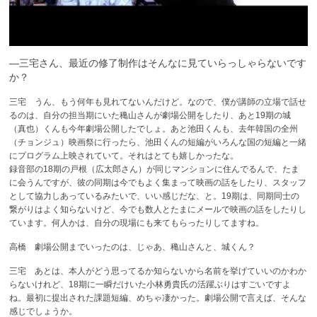
—三宅さん、最近の修了制作はそんなに見ていらっしゃらないです
か？
三宅 うん、もう何年も見れてないんだけど。なので、僕が講師の立場で話せ
るのは、自分の担当期にいた穐山さんが劇場公開をしたり、あと19期の城
（真也）くんも今年劇場公開したでしょ。あと池田くんも、去年韓国の全州
（チョンジュ）映画祭に行ったら、池田くんの短編がいろんな国の短編と一緒
にプログラム上映されていて。それはとても嬉しかったな。
録音部の18期の戸根（広太郎さん）が同じマンションに住んでるんで、たま
に会うんですが、彼の同期は今でもよく集まって映画の話をしたり、スタッフ
として協力しあっているみたいで、いい感じだな、と。19期は、同期同士の
繋がりはよく知らないけど、今でも数人とたまにメールで映画の話をしたりし
ています。何人かは、自分の現場にも来てもらったりしてますね。
高橋 劇場公開までいったのは、じゃあ、穐山さんと、城くん？
三宅 あとは、本人がどう思ってるか知らないから名前を挙げていいのかわか
らないけれど、18期に一瞬だけいた小林勇貴氏の活躍ぶりはすごいですよ
ね。最初に提出された課題短編、めちゃ凄かった。劇場公開で言えば、そんな
感じでしょうか。