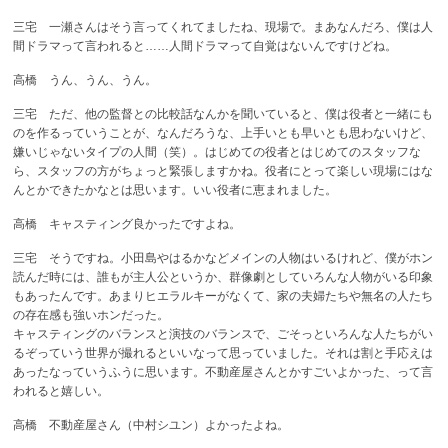
三宅 一瀬さんはそう言ってくれてましたね、現場で。まあなんだろ、僕は人
間ドラマって言われると……人間ドラマって自覚はないんですけどね。
高橋 うん、うん、うん。
三宅 ただ、他の監督との比較話なんかを聞いていると、僕は役者と一緒にも
のを作るっていうことが、なんだろうな、上手いとも早いとも思わないけど、
嫌いじゃないタイプの人間（笑）。はじめての役者とはじめてのスタッフな
ら、スタッフの方がちょっと緊張しますかね。役者にとって楽しい現場にはな
んとかできたかなとは思います。いい役者に恵まれました。
高橋 キャスティング良かったですよね。
三宅 そうですね。小田島やはるかなどメインの人物はいるけれど、僕がホン
読んだ時には、誰もが主人公というか、群像劇としていろんな人物がいる印象
もあったんです。あまりヒエラルキーがなくて、家の夫婦たちや無名の人たち
の存在感も強いホンだった。
キャスティングのバランスと演技のバランスで、ごそっといろんな人たちがい
るぞっていう世界が撮れるといいなって思っていました。それは割と手応えは
あったなっていうふうに思います。不動産屋さんとかすごいよかった、って言
われると嬉しい。
高橋 不動産屋さん（中村シユン）よかったよね。