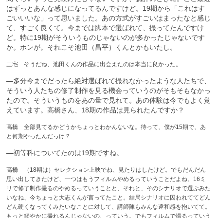
はずっとあんな感じになってるんですけど。19期から「これはす
ごいいいな」って思いました。あの方式がすごいはまったなと感じ
て、すごく良くて。今までは脚本で選ばれて、撮ってたんですけ
ど。特に19期がそういうものじゃないのが多かったじゃないです
か。ホンが。それこそ池田（昌平）くんとかもいたし。
三宅 そうだね、池田くんの作品に出会えたのは本当に良かった。
—多分今までだったら絶対選ばれて撮れなかったような人たちで、
そういう人たちの修了制作を見る機会っていうのがそもそもなかっ
たので。そういうものをあの量で見れて。あの体験は今でもよく覚
えています。高橋さん、18期の作品は見られたんですか？
高橋 全部見てるかどうかちょっとわかんないな。待って、僕が15期で、あ
と何期やったんだっけ？
—初等科についてたのは19期ですね。
高橋 （18期は）セレクション上映でね、見たりはしたけど。でもだんだん
思い出してきたけど、一つはもうフィルムやめるっていうことだよね。16ミ
リで修了制作撮るのやめるっていうことと、それと、そのシナリオで選ぶみた
いなね、今ちょっと大志くんが言ってたこと。結局シナリオに囚われててどん
どん硬くなってくみたいなことに対して、講師陣もみんな違和感を抱いてて。
もっと軽やかに撮れるんじゃないの、っていう。でもフィルムで撮るっていう