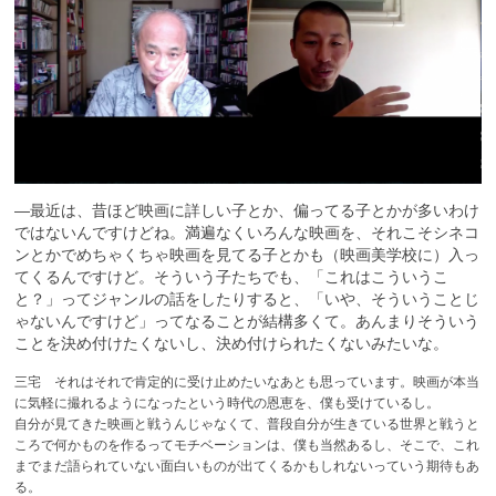
—最近は、昔ほど映画に詳しい子とか、偏ってる子とかが多いわけ
ではないんですけどね。満遍なくいろんな映画を、それこそシネコ
ンとかでめちゃくちゃ映画を見てる子とかも（映画美学校に）入っ
てくるんですけど。そういう子たちでも、「これはこういうこ
と？」ってジャンルの話をしたりすると、「いや、そういうことじ
ゃないんですけど」ってなることが結構多くて。あんまりそういう
ことを決め付けたくないし、決め付けられたくないみたいな。
三宅 それはそれで肯定的に受け止めたいなあとも思っています。映画が本当
に気軽に撮れるようになったという時代の恩恵を、僕も受けているし。
自分が見てきた映画と戦うんじゃなくて、普段自分が生きている世界と戦うと
ころで何かものを作るってモチベーションは、僕も当然あるし、そこで、これ
までまだ語られていない面白いものが出てくるかもしれないっていう期待もあ
る。