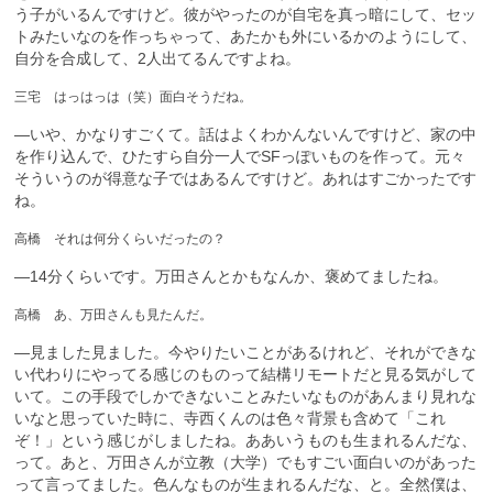
う子がいるんですけど。彼がやったのが自宅を真っ暗にして、セッ
トみたいなのを作っちゃって、あたかも外にいるかのようにして、
自分を合成して、2人出てるんですよね。
三宅 はっはっは（笑）面白そうだね。
—いや、かなりすごくて。話はよくわかんないんですけど、家の中
を作り込んで、ひたすら自分一人でSFっぽいものを作って。元々
そういうのが得意な子ではあるんですけど。あれはすごかったです
ね。
高橋 それは何分くらいだったの？
—14分くらいです。万田さんとかもなんか、褒めてましたね。
高橋 あ、万田さんも見たんだ。
—見ました見ました。今やりたいことがあるけれど、それができな
い代わりにやってる感じのものって結構リモートだと見る気がして
いて。この手段でしかできないことみたいなものがあんまり見れな
いなと思っていた時に、寺西くんのは色々背景も含めて「これ
ぞ！」という感じがしましたね。ああいうものも生まれるんだな、
って。あと、万田さんが立教（大学）でもすごい面白いのがあった
って言ってました。色んなものが生まれるんだな、と。全然僕は、