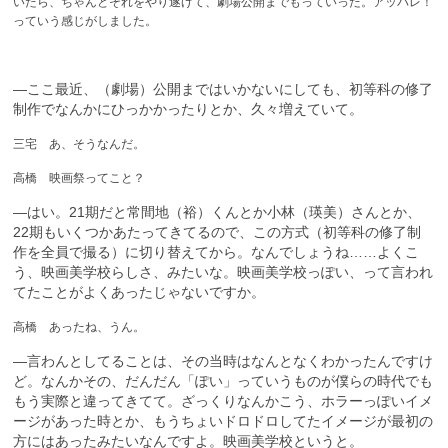
いたら、ちゃんとそれをやり遂げて、劇場公開までもっていった。アッパレ！
っていう感じがしました。
—ここ最近、（劇場）公開まではいかないにしても、初等科の修了
制作でなんかにひっかかったりとか、久々増えていて。
三宅 あ、そうなんだ。
高橋 映画祭ってこと？
—はい。21期だと常間地（裕）くんとか小林（瑛美）さんとか、
22期もいくつかあたってきてるので、この方式（初等科の修了制
作を全員で撮る）に切り替えてから。なんでしょうね……よくこ
う、映画美学校らしさ、みたいな。映画美学校っぽい、って言われ
てたことがよくあったじゃないですか。
高橋 あったね、うん。
—言わんとしてることは、その当時はなんとなくわかったんですけ
ど。なんかその、だんだん「ぽい」っていうものが僕らの時代でも
もう実際と違ってきてて。ざっくりなんかこう、ホラーっぽいイメ
ージがあった時とか、もうちょいドロドロしてたイメージが最初の
方にはあったみたいなんですよ。映画美学校というと。