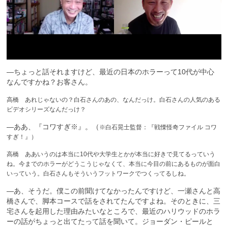
—ちょっと話それますけど、最近の日本のホラーって10代が中心
なんですかね？お客さん。
高橋 あれじゃないの？白石さんのあの、なんだっけ。白石さんの人気のある
ビデオシリーズなんだっけ？
—ああ、『コワすぎ※』。（
※白石晃士監督：『戦慄怪奇ファイル コワ
すぎ！』）
高橋 ああいうのは本当に10代や大学生とかが本当に好きで見てるっていう
ね。今までのホラーがどうこうじゃなくて、本当に今目の前にあるものが面白
いっていう。白石さんもそういうフットワークでつくってるしね。
—あ、そうだ。僕この前聞けてなかったんですけど、一瀬さんと高
橋さんで、脚本コースで話をされてたんですよね。そのときに、三
宅さんを起用した理由みたいなところで、最近のハリウッドのホラ
ーの話がちょっと出てたって話を聞いて。ジョーダン・ピールと