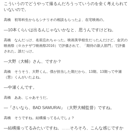
こういうのでどうやって撮るんだろうっていうのを全く考えられて
いないので。
高橋 初等科生からもシナリオの相談もらったよ、在宅映画の。
—10本くらいは出るんじゃないかなと、思うんですけどね。
高橋 なんだっけ、名前忘れちゃった。映画美学校生だったんだけど。金沢の
映画祭（※カナザワ映画祭2016）で評価されて、「期待の新人部門」で評価
された。誰だっけ。
—大野（大輔）さん、ですか？
高橋 そうそう、大野くん。僕が担当した期だから、13期。13期って中瀬
（慧）くんがいたよね。
—中瀬くんです。
高橋 ああ、じゃあそうだ。
—『さいなら、BAD SAMURAI』（大野大輔監督）ですね。
高橋 そうですね。結構撮ってるんでしょ？
—結構撮ってるみたいですね。……そろそろ、こんな感じですか