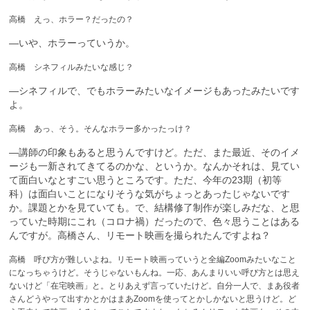
高橋 えっ、ホラー？だったの？
—いや、ホラーっていうか。
高橋 シネフィルみたいな感じ？
—シネフィルで、でもホラーみたいなイメージもあったみたいです
よ。
高橋 あっ、そう。そんなホラー多かったっけ？
—講師の印象もあると思うんですけど。ただ、また最近、そのイメ
ージも一新されてきてるのかな、というか。なんかそれは、見てい
て面白いなとすごい思うところです。ただ、今年の23期（初等
科）は面白いことになりそうな気がちょっとあったじゃないです
か。課題とかを見ていても。で、結構修了制作が楽しみだな、と思
っていた時期にこれ（コロナ禍）だったので、色々思うことはある
んですが。高橋さん、リモート映画を撮られたんですよね？
高橋 呼び方が難しいよね。リモート映画っていうと全編Zoomみたいなこと
になっちゃうけど。そうじゃないもんね。一応、あんまりいい呼び方とは思え
ないけど「在宅映画」と。とりあえず言っていたけど。自分一人で、まあ役者
さんどうやって出すかとかはまあZoomを使ってとかしかないと思うけど。ど