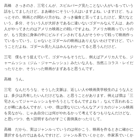
高橋 さっきのさ、三宅くんが、スピルバーグ見たことない人がいるっていう
話をしてましたけど。まあ確かにそういう人はいますよね。いますけど、ちょ
っとその、映画との関わり方がね、さっき偏食と言ってましたけど。変だなと
いう。多分、そういう人が大好きであるに違いないゴダールなんて人は、あの
人がやってきたのはアメリカ映画との戦いですよね。アメリカ映画っていうの
が、もう完全に身体の中にビルドインされてる人がそうやって戦って映画作っ
ているっていう。じゃないとゴダールの映画はありえないわけですけど。てい
うことだよね、ゴダール見た人はみんなわかってると思うんだけど。
三宅 僕もそう捉えていて。ゴダールもそうだし、例えばアメリカ人でも、ジ
ャームッシュ（ジム・ジャームッシュ）みたいな人も、当然ニコラス・レイだ
ったりとか、そういった映画がまずあると思うんです。
高橋 うん。
三宅 なんだろうな、そうした文脈は、近しい人や映画美学校生のような人と
は、多少は共有したいんだけどなあ、と思うことがあります。例えば僕は「三
宅さんってジャームッシュをやろうとしてるんですよね！」なんて言われるこ
とが稀にあるんですが、いや、僕は僕なりにいろんなアメリカのジャンル映画
を見ながら、じゃあ自分には何がやれるかって考えてるつもりなんだけどな、
と思いつつ、色々説明するのがすごく面倒臭かったりして。
高橋 だから、実はジャンルっていうのは何かこう、映画を作るときに確かに
選択するものではあるんですけど。ジャンル系でいくかとか、作家系でいくか