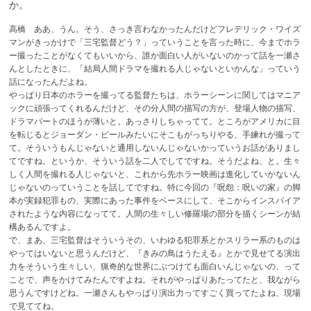
か。
高橋 ああ、うん。そう、さっき言わなかったんだけどフレデリック・ワイズ
マンがきっかけで「三宅監督どう？」っていうことを言った時に、今までホラ
ー撮ったことがなくてもいいから、誰か面白い人がいないのかって話を一瀬さ
んとしたときに、「結局人間ドラマを撮れる人じゃないといかんな」っていう
話になったんだよね。
やっぱり日本のホラーを撮ってる監督たちは、ホラーシーンに関してはマニア
ックに頑張ってくれるんだけど、その分人間の描写の方が、登場人物の描写、
ドラマパートのほうが薄いと。あっさりしちゃってて。ところがアメリカに目
を転じるとジョーダン・ピールみたいにそこもがっちりやる、手練れが撮って
て。そういうもんじゃないと通用しないんじゃないかっていうお話がありまし
てですね。というか、そういう話を二人でしてですね。そうだよね、と。生々
しく人間を撮れる人じゃないと、これから先ホラー映画は進化していかないん
じゃないのっていうことを話してですね。特に今回の『呪怨：呪いの家』の脚
本が実録犯罪もの、実際にあった事件をベースにして、そこからインスパイア
されたような内容になってて。人間の生々しい修羅場の部分を描くシーンが結
構あるんですよ。
で、まあ、三宅監督はそういうその、いわゆる犯罪系とかスリラー系のものは
やってはいないと思うんだけど、『きみの鳥はうたえる』とかで見せてる演出
力をそういう生々しい、猟奇的な世界にぶつけても面白いんじゃないの、って
ことで、声をかけてみたんですよね。それがやっぱりあたってたと、我ながら
思うんですけどね。一瀬さんもやっぱり演出力ってすごく買ってたよね、現場
で見ててね。