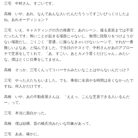
三宅 中村さん、すごいです。
高橋 いや、あれ、なんであんな人いたんだろうってすごいびっくりしたよ
ね。あれオーディション？
三宅 いえ、キャスティングの方の推薦で。あのシーン、撮る直前までは不安
だったんです。怖いことが起きる場面じゃないし、無理に段取りをつけようが
ない場面だし。ごくごく「普通」に撮らなきゃいけないシーンで、それが一番
難しいよなあ、と悩んでました。で当日のテストで、中村さんがあのアプロー
チで芝居をしてくれて、「あ、すごい。あとカメラ置くだけじゃん」みたい
な。僕はとくに仕事をしてません。
高橋 そっか、三宅くんってリハーサルみたいなことはやらないんだっけ？
三宅 やった人たちもいました。でも、事前に全員やる時間は全くなかったで
すね。何人かだけです。
高橋 いや、あの不動産屋さんは、「ええっ、こんな芝居できる人いるんだ
ー」って。
三宅 本当に面白かった。
高橋 僕は結構、昔の橋爪功みたいな印象があって。
三宅 ああ、確かに。