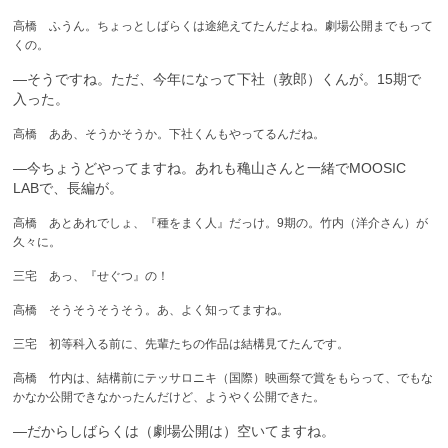
高橋 ふうん。ちょっとしばらくは途絶えてたんだよね。劇場公開までもって
くの。
—そうですね。ただ、今年になって下社（敦郎）くんが。15期で
入った。
高橋 ああ、そうかそうか。下社くんもやってるんだね。
—今ちょうどやってますね。あれも穐山さんと一緒でMOOSIC
LABで、長編が。
高橋 あとあれでしょ、『種をまく人』だっけ。9期の。竹内（洋介さん）が
久々に。
三宅 あっ、『せぐつ』の！
高橋 そうそうそうそう。あ、よく知ってますね。
三宅 初等科入る前に、先輩たちの作品は結構見てたんです。
高橋 竹内は、結構前にテッサロニキ（国際）映画祭で賞をもらって、でもな
かなか公開できなかったんだけど、ようやく公開できた。
—だからしばらくは（劇場公開は）空いてますね。