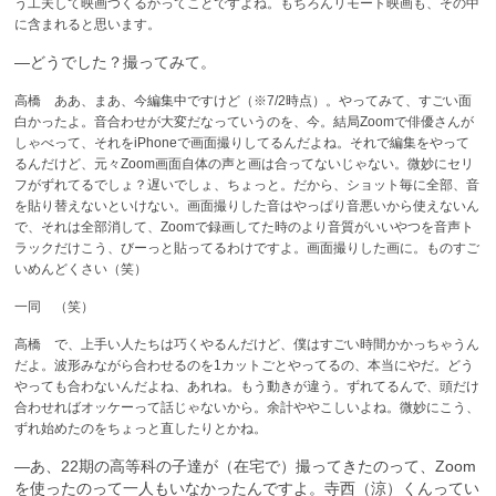
う工夫して映画つくるかってことですよね。もちろんリモート映画も、その中
に含まれると思います。
—どうでした？撮ってみて。
高橋 ああ、まあ、今編集中ですけど（※7/2時点）。やってみて、すごい面
白かったよ。音合わせが大変だなっていうのを、今。結局Zoomで俳優さんが
しゃべって、それをiPhoneで画面撮りしてるんだよね。それで編集をやって
るんだけど、元々Zoom画面自体の声と画は合ってないじゃない。微妙にセリ
フがずれてるでしょ？遅いでしょ、ちょっと。だから、ショット毎に全部、音
を貼り替えないといけない。画面撮りした音はやっぱり音悪いから使えないん
で、それは全部消して、Zoomで録画してた時のより音質がいいやつを音声ト
ラックだけこう、びーっと貼ってるわけですよ。画面撮りした画に。ものすご
いめんどくさい（笑）
一同 （笑）
高橋 で、上手い人たちは巧くやるんだけど、僕はすごい時間かかっちゃうん
だよ。波形みながら合わせるのを1カットごとやってるの、本当にやだ。どう
やっても合わないんだよね、あれね。もう動きが違う。ずれてるんで、頭だけ
合わせればオッケーって話じゃないから。余計ややこしいよね。微妙にこう、
ずれ始めたのをちょっと直したりとかね。
—あ、22期の高等科の子達が（在宅で）撮ってきたのって、Zoom
を使ったのって一人もいなかったんですよ。寺西（涼）くんってい