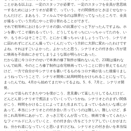
ことがある以上は、一定のスタッフが必要で。一定のスタッフを全員が意思統
一するためにはシナリオが必要で、っていう。その関係性がときほぐせなかっ
たんだけど。まあもう、フィルムでやるのは限界だってなったところで、全員
が撮るっていう方式にやっと切り替わることができて。
それで初等科におけるシナリオの扱いの比重がぐっと下がったんですよね。ホ
ンを書いてこそ撮れるっていう、どうしてもそっちにいっちゃってたのを、い
や、もうホンはそこそこで。とにかく撮っちゃいましょうっていう、シナリオ
に囚われずにどんどん撮っていくんだっていう方針に大胆に変わったわけです
よね。それはすごいよかった。よかったと思う。シナリオとの付き合い方が逆
に映画を不自由にさせてしまうような面が明らかにあった。
だから逆に今コロナのせいで本来の修了制作が撮れないんで。23期は撮れな
いんで結局、今のところ修了制作は在宅映画っていうことに切り替えてるんだ
けど、一方で自分が今シナリオを書いてるものをコロナ禍が去った後撮りまし
ょうねっていうことで、シナリオ開発に結局時間をかけられることになってし
まったんでね。4月から始めてまだやってるよね。5、6、7月と。シナリオ開
発。
メールで送られてきたやつを僕がこう、意見書いて返したりしてるんだけど。
どんどん皆シナリオで煮詰まっていくっていうかね。シナリオとのまずい関係
がこう、時間をかけることによってまた生まれてしまっているみたいな感じが
あって。本当にシナリオとの付き合い方っていうのは難しい。難しいけど、多
分これ高等科にあがって、さっき三宅くんが言ってた、映画で食ってくみたい
なフィールドに入っていくと、その付き合い方をどうクリアしていくかがまた
ね、分かれ道になっていくと思いますけどね。シナリオとの付き合いを本当悩