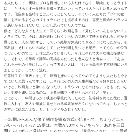
る人たちって、明確にプロを目指している人だけでなく、単純にもっとライト
に、「とりあえず一度映画を撮ってみたい」っていう人たちもいると思うんで
すよ。僕自身も当時そこはふわっとしてたし。そういう人たちに「プロの覚
悟」を求めるようなカリキュラムだけを提示するのは、需要と供給のバランス
が悪いかもしれないな、と少し思っていたんですね。
僕は「どんな人でも人生で一回くらい映画を作って見たらいいんじゃない？」
と考えていて。今は、海外旅行に行くくらいの気軽さで映画を作れる。何かを
撮ったり、人を演出する、っていう経験が気楽にできるようになったから。初
等科は、それくらいの場として、ただ仲間を見つける場所、ってぐらいの位置
づけがいいのでは、と僕は思っていました。それはそれで大事な機会提供だ
し。それで、初等科で講師の高橋さんだったり色んな人と出会って、「ああ、
これを一生の仕事にしよう」って考えた人は、「じゃあ高等科で本格的にいき
ましょうか」っていう流れ。
初等科生で「選抜」をして、映画を嫌いになってやめてくような人たちも今ま
でにいたと思うんですよね……それはその人の人生判断だから好きにしたらい
いけど、映画丸ごと嫌いになったり、トラウマになるのはちょっともったいな
い。学校を嫌いになるのは、ある意味マトモだとも思うけど（笑）。
とにかく、一年間せっかく映画の学校に入ったのに、初等科を終えた後に、選
抜に入れず、友人や家族に見せられる成果物がろくにないってのは、ちょっと
さすがに残念だよな、と。もうフィルムじゃないし。
—18期からみんな修了制作を撮る方式が始まって、ちょうど二人
がいらっしゃった19期は、本数が30本くらいあって。あれを三日
間くらいずっと見続けたじゃないですか、講評のときに。ここ最近