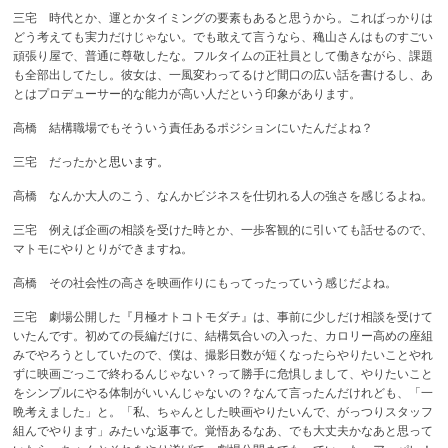
三宅 時代とか、運とかタイミングの要素もあると思うから。こればっかりは
どう考えても実力だけじゃない。でも敢えて言うなら、穐山さんはものすごい
頑張り屋で、普通に尊敬したな。フルタイムの正社員として働きながら、課題
も全部出してたし。彼女は、一風変わってるけど間口の広い話を書けるし、あ
とはプロデューサー的な能力が高い人だという印象があります。
高橋 結構職場でもそういう責任あるポジションにいたんだよね？
三宅 だったかと
思います。
高橋 なんか大人のこう、なんかビジネスを仕切れる人の強さを感じるよね。
三宅 例えば企画の相談を受けた時とか、一歩客観的に引いても話せるので、
マトモにやりとりができますね。
高橋 その社会性の高さを映画作りにもってったっていう感じだよね。
三宅 劇場公開した『月極オトコトモダチ』は、事前に少しだけ相談を受けて
いたんです。初めての長編だけに、結構気合いの入った、カロリー高めの座組
みでやろうとしていたので、僕は、撮影日数が短くなったらやりたいことやれ
ずに映画ごっこで終わるんじゃない？って勝手に危惧しまして、やりたいこと
をシンプルにやる体制がいいんじゃないの？なんて言ったんだけれども、「一
晩考えました」と。「私、ちゃんとした映画やりたいんで、がっつりスタッフ
組んでやります」みたいな返事で。覚悟あるなあ、でも大丈夫かなあと思って