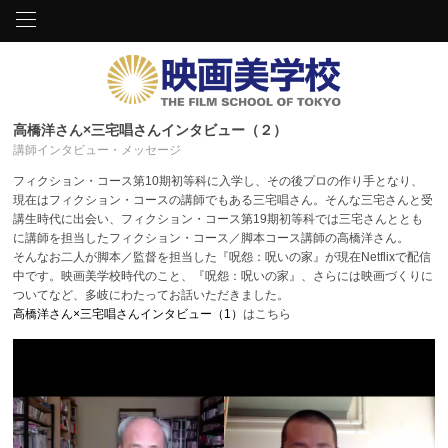
高橋洋さん×三宅唱さんインタビュー（２）
講師インタビュー・メッセージ
フィクション・コース第10期初等科に入学し、その後プロの作り手となり、
現在はフィクション・コースの講師でもある三宅唱さん。そんな三宅さんと受
講生時代に出会い、フィクション・コース第19期初等科では三宅さんととも
に講師を担当したフィクション・コース／脚本コース講師の高橋洋さん。
そんなお二人が脚本／監督を担当した『呪怨：呪いの家』が現在Netflixで配信
中です。映画美学校時代のこと、『呪怨：呪いの家』、さらには映画づくりに
ついてなど、多岐にわたってお話いただきました。
高橋洋さん×三宅唱さんインタビュー（1）
はこちら