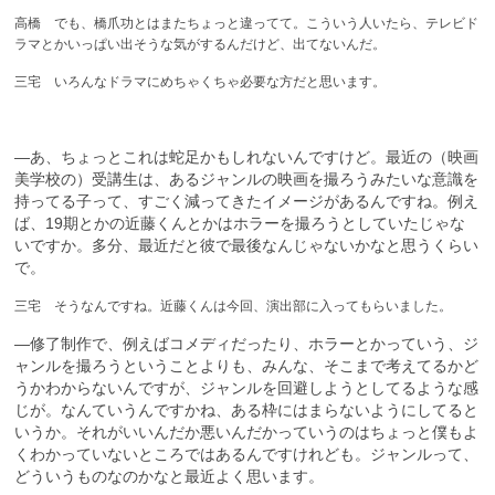
高橋 でも、橋爪功とはまたちょっと違ってて。こういう人いたら、テレビド
ラマとかいっぱい出そうな気がするんだけど、出てないんだ。
三宅 いろんなドラマにめちゃくちゃ必要な方だと思います。
—あ、ちょっとこれは蛇足かもしれないんですけど。最近の（映画
美学校の）受講生は、あるジャンルの映画を撮ろうみたいな意識を
持ってる子って、すごく減ってきたイメージがあるんですね。例え
ば、19期とかの近藤くんとかはホラーを撮ろうとしていたじゃな
いですか。多分、最近だと彼で最後なんじゃないかなと思うくらい
で。
三宅 そうなんですね。近藤くんは今回、演出部に入ってもらいました。
—修了制作で、例えばコメディだったり、ホラーとかっていう、ジ
ャンルを撮ろうということよりも、みんな、そこまで考えてるかど
うかわからないんですが、ジャンルを回避しようとしてるような感
じが。なんていうんですかね、ある枠にはまらないようにしてると
いうか。それがいいんだか悪いんだかっていうのはちょっと僕もよ
くわかっていないところではあるんですけれども。ジャンルって、
どういうものなのかなと最近よく思います。