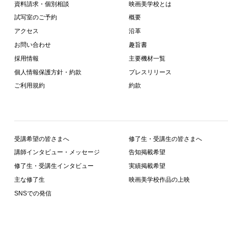
資料請求・個別相談
映画美学校とは
試写室のご予約
概要
アクセス
沿革
お問い合わせ
趣旨書
採用情報
主要機材一覧
個人情報保護方針・約款
プレスリリース
ご利用規約
約款
受講希望の皆さまへ
修了生・受講生の皆さまへ
講師インタビュー・メッセージ
告知掲載希望
修了生・受講生インタビュー
実績掲載希望
主な修了生
映画美学校作品の上映
SNSでの発信