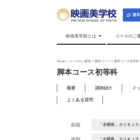
映画美学校とは
コースのご
Home
>
コースのご案内
>
脚本コース
>
脚本コース初等科
脚本コース初等科
概要
講師紹介
メ
よくある質問
前期
「水曜夜」カリキュラ
後期
「火曜夜」カリキュラ