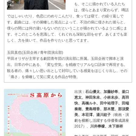
も、そこに描かれている人たち
は、僕らとあまり変わらず、噂話
ではしゃいだり、色恋にのめりこんだり、食っては寝て、の繰り返しで
す。戯曲には、その俯瞰した視点によって、不治の病に侵された彼らと、
僕らの間には何の違いもないのだということが描かれているように感じま
す。そこのところを意識して、くれぐれも深刻な顔をせず、あくまでも楽
しく、力を抜いて、作品を作りたいと思ってます。
玉田真也(玉田企画 / 青年団演出部)
平田オリザが主宰する劇団青年団の演出部に所属。玉田企画で脚本と演
出。日常の中にある、「変な空気」を精緻でリアルな口語体で再現する。
観る者の、痛々しい思い出として封印している感覚をほじくり出し、その
「痛さ」を俯瞰して笑に変える作品が特徴。
出演：
石山優太、加藤紗希、釜口
恵太、神田朱未、小林未歩、髙羽
快、高橋ルネ、田中祐理子、田端
奏衛、豊島晴香、那木慧、那須愛
美、本荘澪、湯川紋子
（映画・演
劇を横断し活躍する俳優養成講座
2017）、
川井檸檬、木下崇祥