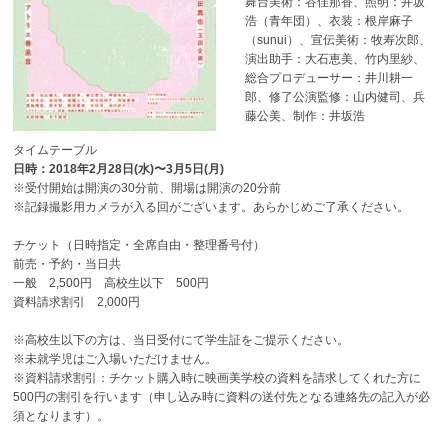
舞台美術：谷佳那香、照明：井坂
浩（青年団）、衣装：根岸麻子
（sunui）、宣伝美術：牧寿次郎、
演出助手：大石恵美、竹内里紗、
総合プロデューサー：井川耕一
郎、修了公演監修：山内健司、兵
藤公美、制作：井坂浩
タイムテーブル
日時：2018年2月28日(水)〜3月5日(月)
※受付開始は開演の30分前、開場は開演の20分前
※記録撮影用カメラが入る回がございます。あらかじめご了承ください。
チケット（日時指定・全席自由・整理番号付）
前売・予約・当日共
一般 2,500円 高校生以下 500円
資料請求割引 2,000円
※高校生以下の方は、当日受付にて学生証をご提示ください。
※未就学児はご入場いただけません。
※資料請求割引：チケット購入時に映画美学校の資料を請求してくれた方に
500円の割引を行います（申し込み時に資料の送付先となる連絡先の記入が必
須となります）。