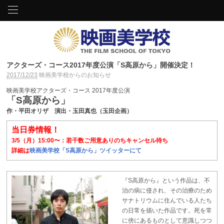
アクターズ・コース2017年度公演「S高原から」開催決定！
2017/12/23
映画美学校からのお知らせ
映画美学校アクターズ・コース 2017年度公演
「S高原から」
作・平田オリザ 演出・玉田真也（玉田企画）
当日券情報！
3/5（月）15:00〜：若干数ご用意ありのちキャンセル待ち
詳細は
映画美学校「S高原から」ツイッターにて
『S高原から』という作品は、不
治の病に侵され、その治療のため
サナトリウムに住んでいる人たち
の日常を描いた作品です。死を常
に傍にあるものとして意識しつつ