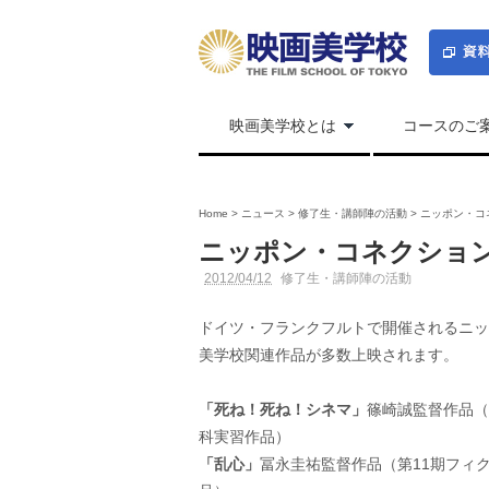
映画美学校とは
コースのご
Home
>
ニュース
>
修了生・講師陣の活動
>
ニッポン・コ
ニッポン・コネクショ
2012/04/12
修了生・講師陣の活動
ドイツ・フランクフルトで開催されるニッ
美学校関連作品が多数上映されます。
「死ね！死ね！シネマ」
篠崎誠監督作品（
科実習作品）
「乱心」
冨永圭祐監督作品（第11期フィ