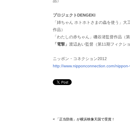
品）
プロジェクトDENGEKI
「姉ちゃん ホトホトさまの蟲を使う」大
作品）
「わたしの赤ちゃん」磯谷渚監督作品（第
「電撃」
渡辺あい監督（第11期フィクシ
ニッポン・コネクション2012
http://www.nipponconnection.com/nippon-v
< 「正当防衛」が横浜映像天国で受賞！