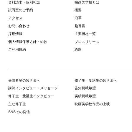
資料請求・個別相談
映画美学校とは
試写室のご予約
概要
アクセス
沿革
お問い合わせ
趣旨書
採用情報
主要機材一覧
個人情報保護方針・約款
プレスリリース
ご利用規約
約款
受講希望の皆さまへ
修了生・受講生の皆さまへ
講師インタビュー・メッセージ
告知掲載希望
修了生・受講生インタビュー
実績掲載希望
主な修了生
映画美学校作品の上映
SNSでの発信