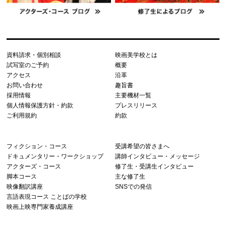
資料請求・個別相談
映画美学校とは
試写室のご予約
概要
アクセス
沿革
お問い合わせ
趣旨書
採用情報
主要機材一覧
個人情報保護方針・約款
プレスリリース
ご利用規約
約款
フィクション・コース
受講希望の皆さまへ
ドキュメンタリー・ワークショップ
講師インタビュー・メッセージ
アクターズ・コース
修了生・受講生インタビュー
脚本コース
主な修了生
映像翻訳講座
SNSでの発信
言語表現コース ことばの学校
映画上映専門家養成講座