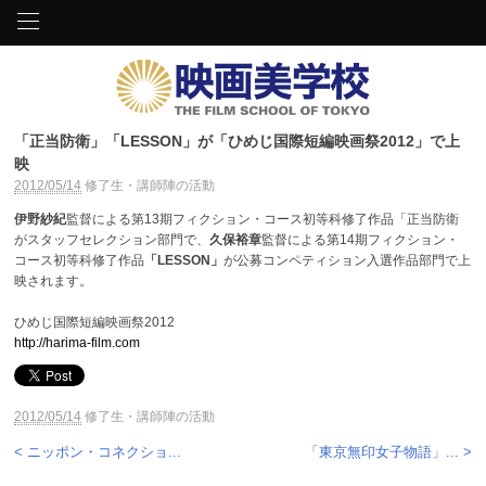
「正当防衛」「LESSON」が「ひめじ国際短編映画祭2012」で上
映
2012/05/14
修了生・講師陣の活動
伊野紗紀
監督による第13期フィクション・コース初等科修了作品「正当防衛
がスタッフセレクション部門で、
久保裕章
監督による第14期フィクション・
コース初等科修了作品
「LESSON」
が公募コンペティション入選作品部門で上
映されます。
ひめじ国際短編映画祭2012
http://harima-film.com
2012/05/14
修了生・講師陣の活動
< ニッポン・コネクショ...
「東京無印女子物語」... >