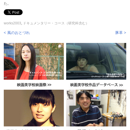
た。
works2003
,
ドキュメンタリー・コース（研究科含む）
< 風のおとづれ
豚革 >