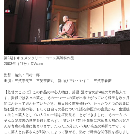
第2期ドキュメンタリー・コース高等科作品
2003年（47分）DVcam
監督・編集：田村一郎
出演：三笑亭笑三 三笑亭夢丸 新山ひでや・やすこ 三笑亭春夢
【監督のことば】この作品の中心人物は、落語､漫才含め計4組の寄席芸人で
す。撮影では各々の芸と、その一つ一つの芸が出来上がっていく様子を数ヶ月
間にわたって追わせていただき、毎日続く前座修行や、たったひとつの言葉に
悩む漫才夫婦の姿、もしくは自らの芸について語る師匠方の言葉から、生涯続
く彼らの芸人としての人生の一端を垣間見ることができました。その一方で､
そんな楽屋裏の世界を何も知らず、｢笑い｣と｢芸｣を貪欲に求める大勢のお客さ
んが寄席の客席に集まります。たった15分という短い高座の時間ですが、そ
こに芸人とお客さんが｢笑い｣によって繋がる、温かで稀有な関係性を感じまし