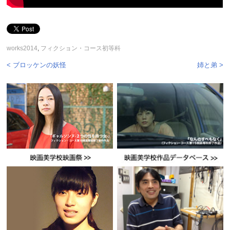
works2014
,
フィクション・コース初等科
< ブロッケンの妖怪
姉と弟 >