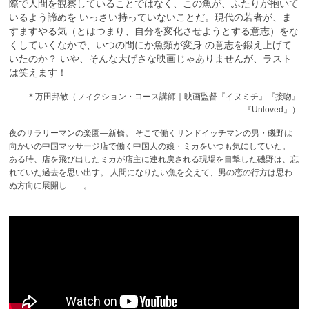
際で人間を観察していることではなく、この魚が、ふたりが抱いて
いるよう諦めを いっさい持っていないことだ。現代の若者が、ま
すますやる気（とはつまり、自分を変化させようとする意志）をな
くしていくなかで、いつの間にか魚類が変身 の意志を鍛え上げて
いたのか？ いや、そんな大げさな映画じゃありませんが、ラスト
は笑えます！
＊万田邦敏（フィクション・コース講師｜映画監督『イヌミチ』『接吻』
『Unloved』）
夜のサラリーマンの楽園―新橋。 そこで働くサンドイッチマンの男・磯野は
向かいの中国マッサージ店で働く中国人の娘・ミカをいつも気にしていた。
ある時、店を飛び出したミカが店主に連れ戻される現場を目撃した磯野は、忘
れていた過去を思い出す。 人間になりたい魚を交えて、男の恋の行方は思わ
ぬ方向に展開し……。