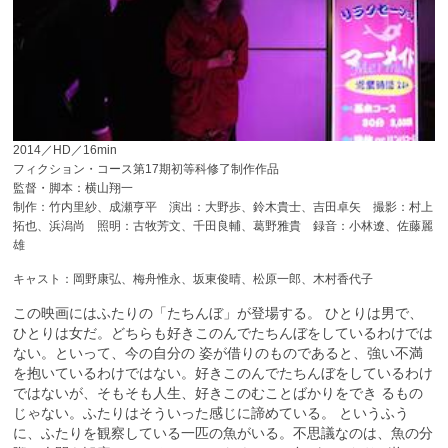
2014／HD／16min
フィクション・コース第17期初等科修了制作作品
監督・脚本：横山翔一
制作：竹内里紗、成瀬亨平 演出：大野歩、鈴木貴士、吉田卓矢 撮影：村上
拓也、浜潟尚 照明：古牧芳文、千田良輔、葛野雅貴 録音：小林遼、佐藤麗
雄
キャスト：岡野康弘、梅舟惟永、坂東俊晴、松原一郎、木村香代子
この映画にはふたりの「たちんぼ」が登場する。 ひとりは男で、
ひとりは女だ。どちらも好きこのんでたちんぼをしているわけでは
ない。といって、今の自分の 姿が借りのものであると、強い不満
を抱いているわけではない。好きこのんでたちんぼをしているわけ
ではないが、そもそも人生、好きこのむことばかりをでき るもの
じゃない。ふたりはそういった感じに諦めている。 というふう
に、ふたりを観察している一匹の魚がいる。不思議なのは、魚の分