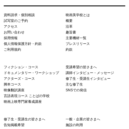
資料請求・個別相談
映画美学校とは
試写室のご予約
概要
アクセス
沿革
お問い合わせ
趣旨書
採用情報
主要機材一覧
個人情報保護方針・約款
プレスリリース
ご利用規約
約款
フィクション・コース
受講希望の皆さまへ
ドキュメンタリー・ワークショップ
講師インタビュー・メッセージ
アクターズ・コース
修了生・受講生インタビュー
脚本コース
主な修了生
映像翻訳講座
SNSでの発信
言語表現コース ことばの学校
映画上映専門家養成講座
修了生・受講生の皆さまへ
一般・企業の皆さまへ
告知掲載希望
施設の利用