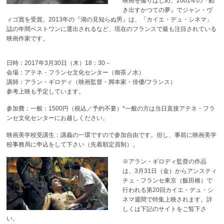
映画を撮りはじめ、2001年の『動
き出すかつての夢』でジャン・ヴ
ィゴ賞を受賞。2013年の『湖の見知らぬ男』は、「カイエ・デュ・シネマ」
誌の年間ベストワンに選出されるなど、現在のフランスで最も注目されている
映画作家です。
日時：2017年3月30日（木）18：30－
会場：アテネ・フランセ文化センター（御茶ノ水）
講師：アラン・ギロディ（映画監督・脚本家・俳優/フランス）
参考上映も予定しています。
参加費：一般：1500円（税込／予約不要）*一般の方は当日直接アテネ・フラ
ンセ文化センターにお越しください。
映画美学校受講生：講義の一環ですので参加自由です。但し、事前に映画美学
校事務局に申込をして下さい（先着順定員制）。
※アラン・ギロディ監督の作品
は、3月31日（金）からアンスティ
チュ・フランセ東京（飯田橋）で
行われる第20回カイエ・デュ・シ
ネマ週間で特集上映されます。詳
しくは下記のサイトをご覧下さ
い。