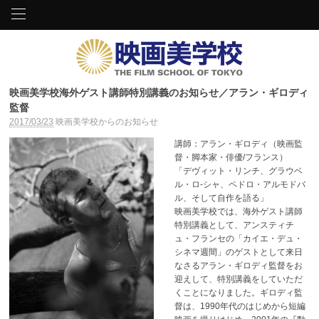
映画美学校海外ゲスト講師特別講義のお知らせ／アラン・ギロディ
監督
2017/03/23
映画美学校からのお知らせ
講師：アラン・ギロディ（映画監
督・脚本家・俳優/フランス）
「デヴィット・リンチ、グラウベ
ル・ロ-シャ、ペドロ・アルモドバ
ル、そして自作を語る」
映画美学校では、海外ゲスト講師
特別講義として、アンスティチ
ュ・フランセの「カイエ・デュ・
シネマ週間」のゲストとして来日
なさるアラン・ギロディ監督をお
迎えして、特別講義をしていただ
くことになりました。ギロディ監
督は、1990年代のはじめから短編