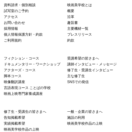
資料請求・個別相談
映画美学校とは
試写室のご予約
概要
アクセス
沿革
お問い合わせ
趣旨書
採用情報
主要機材一覧
個人情報保護方針・約款
プレスリリース
ご利用規約
約款
フィクション・コース
受講希望の皆さまへ
ドキュメンタリー・ワークショップ
講師インタビュー・メッセージ
アクターズ・コース
修了生・受講生インタビュー
脚本コース
主な修了生
映像翻訳講座
SNSでの発信
言語表現コース ことばの学校
映画上映専門家養成講座
修了生・受講生の皆さまへ
一般・企業の皆さまへ
告知掲載希望
施設の利用
実績掲載希望
映画美学校作品の上映
映画美学校作品の上映