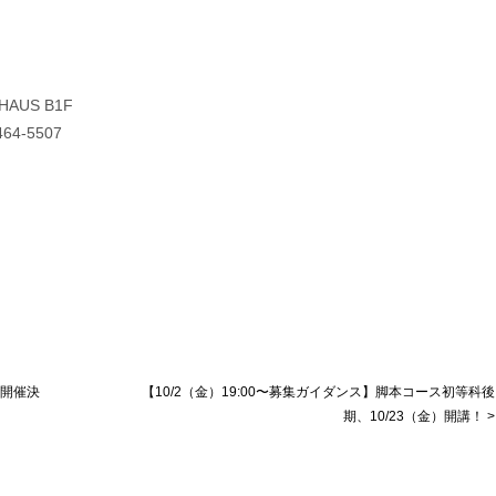
AUS B1F
64-5507
5開催決
【10/2（金）19:00〜募集ガイダンス】脚本コース初等科後
期、10/23（金）開講！ >