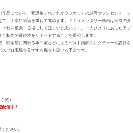
の作品について、受講生それぞれがラフカットの試写やプレゼンテーシ
えて、丁寧に議論を重ねて進めます。ドキュメンタリー映画は完成のタ
。それを模索する場にしてほしいと思います。一人ひとりにあったアプ
また制作の継続性をサポートすることを重視します。
伝、映画祭に関わる専門家などによるゲスト講師のレクチャーや講評を
ポスプロ現場を見学する機会も設ける予定です。
 要予約）
定配信中！
意ください。