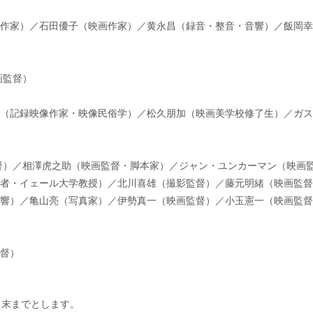
作家）／石田優子（映画作家）／黄永昌（録音・整音・音響）／飯岡幸
画監督）
（記録映像作家・映像民俗学）／松久朋加（映画美学校修了生）／ガス
督）／相澤虎之助（映画監督・脚本家）／ジャン・ユンカーマン（映画
者・イェール大学教授）／北川喜雄（撮影監督）／藤元明緒（映画監督
響）／亀山亮（写真家）／伊勢真一（映画監督）／小玉憲一（映画監督
督）
3月末までとします。