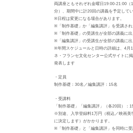
両講座ともそれぞれ金曜日19:00-21:00
分）、期間中に計20回の講義を予定して
※日程は変更になる場合があります。
※「制作基礎」か「編集講評」を受講され
※「制作基礎」の受講生が全部の講義に出
※「編集講評」の受講生が全部の講義に出
※年間スケジュールと日時の詳細は、4月
ネ・フランセ文化センター公式サイトに掲載
発表します
・定員
制作基礎：30名／編集講評：15名
・受講料
「制作基礎」「編集講評」（各20回）：15
※別途、入学登録料1万円（税込／映画美
に決定します）がかかります。
※「制作基礎」と「編集講評」を同時に受