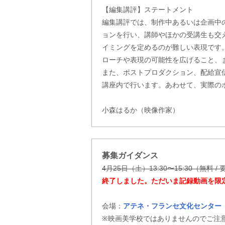
【編集講評】ステートメント
編集講評では、制作中あるいは企画中
ョンを行い、講師やほかの受講生も交
イミングを定めるのが難しい表現です
ローチや表現の可能性を広げること、
また、ポストプロダクション、配給宣
講座内で行います。あわせて、実際の
小森はるか（映像作家）
募集ガイダンス
4月25日（土）13:30〜15:30（無料 /
終了しました。ただいま記録動画を限
会場：
アテネ・フランセ文化センター
※映画美学校ではありませんのでご注