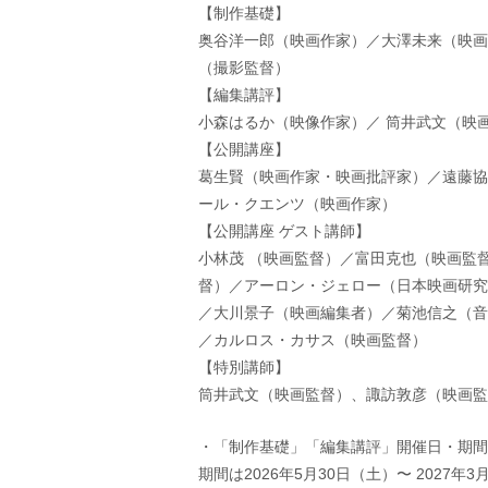
【制作基礎】
奥谷洋一郎（映画作家）／大澤未来（映画
（撮影監督）
【編集講評】
小森はるか（映像作家）／ 筒井武文（映
【公開講座】
葛生賢（映画作家・映画批評家）／遠藤協
ール・クエンツ（映画作家）
【公開講座 ゲスト講師】
小林茂 （映画監督）／富田克也（映画監
督）／アーロン・ジェロー（日本映画研究
／大川景子（映画編集者）／菊池信之（音
／カルロス・カサス（映画監督）
【特別講師】
筒井武文（映画監督）、諏訪敦彦（映画監
・「制作基礎」「編集講評」開催日・期間
期間は2026年5月30日（土）〜 2027年