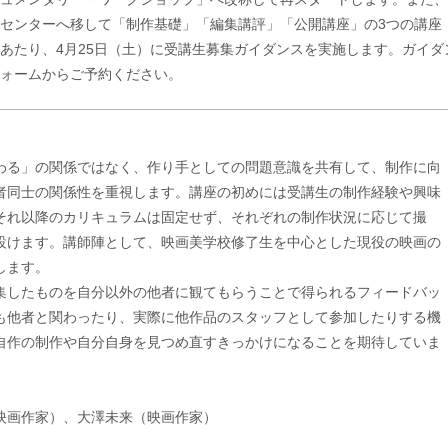
センターへ移して「制作基礎」「編集講評」「公開講座」の3つの講座
あたり、4月25日（土）に受講生募集ガイダンスを実施します。ガイダ
ォームからご予約ください。
わる」の関係ではなく、作り手としての問題意識を共有して、制作に向
者同士の関係性を重視します。講座の初めには受講生の制作経験や興味
それ以降のカリキュラムは固定せず、それぞれの制作状況に応じて撮
設けます。講師陣として、映画美学校修了生を中心とした現役の映画の
します。
集したものを自分以外の他者に観てもらうことで得られるフィードバッ
も他者と関わったり、実際に他作品のスタッフとして参加したりする機
自作の制作や自分自身を見つめ直すきっかけになることを期待していま
映画作家）、大澤未来（映画作家）