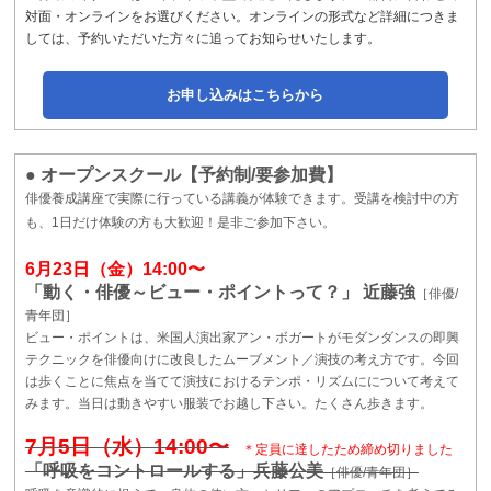
対面・
オンラインをお選びください。
オンラインの形式など詳細につきま
しては、予約いただいた方々に追ってお知らせいたします。
お申し込みはこちらから
● オープンスクール【予約制/要参加費】
俳優養成講座で実際に行っている講義が体験できます。受講を検討中の方
も、1日だけ体験の方も大歓迎！是非ご参加下さい。
6月23日（金）14:00〜
「動く・俳優～ビュー・ポイントって？」 近藤強
［俳優/
青年団］
ビュー・ポイントは、米国人演出家アン・ボガートがモダンダンスの即興
テクニックを俳優向けに改良したムーブメント／演技の考え方です。今回
は歩くことに焦点を当てて演技におけるテンポ・リズムにについて考えて
みます。当日は動きやすい服装でお越し下さい。たくさん歩きます。
7月5日（水）14:00〜
＊
定員に達したため締め切りました
「呼吸をコントロールする」兵藤公美
［俳優/青年団］