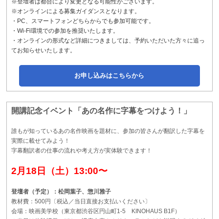
※登壇者は都合により変更となる可能性がございます。
※
オンラインによる募集ガイダンスとなります。
・
PC、スマートフォンどちらからでも参加可能です。
・Wi-Fi環境での参加を推奨いたします。
・オンラインの形式など詳細につきましては、予約いただいた方々に追っ
てお知らせいたします。
お申し込みはこちらから
開講記念イベント「あの名作に字幕をつけよう！」
誰もが知っているあの名作映画を題材に、参加の皆さんが翻訳した字幕を
実際に載せてみよう！
字幕翻訳者の仕事の流れや考え方が実体験できます！
2月18日（土）13:00〜
登壇者（予定）：松岡葉子、惣川雅子
教材費：500円〔税込／当日直接お支払いください〕
会場：映画美学校（東京都渋谷区円山町1-5 KINOHAUS B1F）