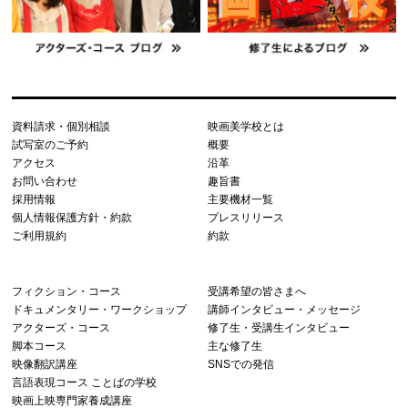
資料請求・個別相談
映画美学校とは
試写室のご予約
概要
アクセス
沿革
お問い合わせ
趣旨書
採用情報
主要機材一覧
個人情報保護方針・約款
プレスリリース
ご利用規約
約款
フィクション・コース
受講希望の皆さまへ
ドキュメンタリー・ワークショップ
講師インタビュー・メッセージ
アクターズ・コース
修了生・受講生インタビュー
脚本コース
主な修了生
映像翻訳講座
SNSでの発信
言語表現コース ことばの学校
映画上映専門家養成講座