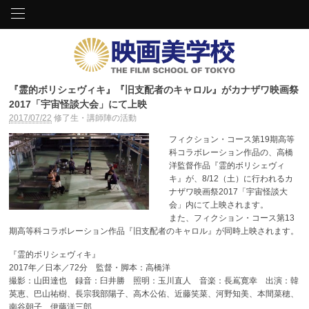
『霊的ボリシェヴィキ』『旧支配者のキャロル』がカナザワ映画祭
2017「宇宙怪談大会」にて上映
2017/07/22
修了生・講師陣の活動
フィクション・コース第19期高等
科コラボレーション作品の、高橋
洋監督作品『霊的ボリシェヴィ
キ』が、8/12（土）に行われるカ
ナザワ映画祭2017「宇宙怪談大
会」内にて上映されます。
また、フィクション・コース第13
期高等科コラボレーション作品『旧支配者のキャロル』が同時上映されます。
『霊的ボリシェヴィキ』
2017年／日本／72分 監督・脚本：高橋洋
撮影：山田達也 録音：臼井勝 照明：玉川直人 音楽：長嶌寛幸 出演：韓
英恵、巴山祐樹、長宗我部陽子、高木公佑、近藤笑菜、河野知美、本間菜穂、
南谷朝子、伊藤洋三郎