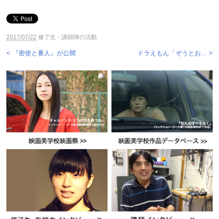
2017/07/22
修了生・講師陣の活動
< 『密使と番人』が公開
ドラえもん「ぞうとお... >