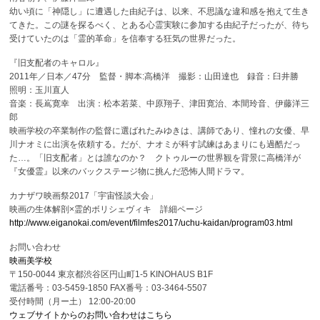
幼い頃に「神隠し」に遭遇した由紀子は、以来、不思議な違和感を抱えて生き
てきた。この謎を探るべく、とある心霊実験に参加する由紀子だったが、待ち
受けていたのは「霊的革命」を信奉する狂気の世界だった。
『旧支配者のキャロル』
2011年／日本／47分 監督・脚本:高橋洋 撮影：山田達也 録音：臼井勝
照明：玉川直人
音楽：長嶌寛幸 出演：松本若菜、中原翔子、津田寛治、本間玲音、伊藤洋三
郎
映画学校の卒業制作の監督に選ばれたみゆきは、講師であり、憧れの女優、早
川ナオミに出演を依頼する。だが、ナオミが科す試練はあまりにも過酷だっ
た…。「旧支配者」とは誰なのか？ クトゥルーの世界観を背景に高橋洋が
『女優霊』以来のバックステージ物に挑んだ恐怖人間ドラマ。
カナザワ映画祭2017「宇宙怪談大会」
映画の生体解剖×霊的ボリシェヴィキ 詳細ページ
http://www.eiganokai.com/event/filmfes2017/uchu-kaidan/program03.html
お問い合わせ
映画美学校
〒150-0044 東京都渋谷区円山町1-5 KINOHAUS B1F
電話番号：03-5459-1850 FAX番号：03-3464-5507
受付時間（月ー土） 12:00-20:00
ウェブサイトからのお問い合わせはこちら