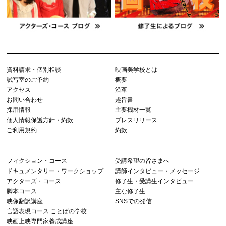
資料請求・個別相談
映画美学校とは
試写室のご予約
概要
アクセス
沿革
お問い合わせ
趣旨書
採用情報
主要機材一覧
個人情報保護方針・約款
プレスリリース
ご利用規約
約款
フィクション・コース
受講希望の皆さまへ
ドキュメンタリー・ワークショップ
講師インタビュー・メッセージ
アクターズ・コース
修了生・受講生インタビュー
脚本コース
主な修了生
映像翻訳講座
SNSでの発信
言語表現コース ことばの学校
映画上映専門家養成講座