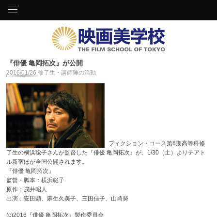
『俳優 亀岡拓次』が公開
2016/01/26
修了生・講師陣の活動
フィクション・コース第6期高等科修
了生の横浜聡子さんが監督した『俳優 亀岡拓次』が、1/30（土）よりテアト
ル新宿ほか全国公開されます。
『俳優 亀岡拓次』
監督・脚本：横浜聡子
原作：戌井昭人
出演：安田顕、麻生久美子、三田佳子、山崎努
(c)2016『俳優 亀岡拓次』製作委員会