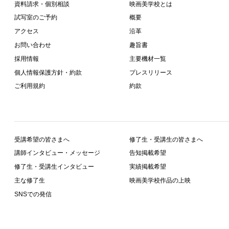
資料請求・個別相談
映画美学校とは
試写室のご予約
概要
アクセス
沿革
お問い合わせ
趣旨書
採用情報
主要機材一覧
個人情報保護方針・約款
プレスリリース
ご利用規約
約款
受講希望の皆さまへ
修了生・受講生の皆さまへ
講師インタビュー・メッセージ
告知掲載希望
修了生・受講生インタビュー
実績掲載希望
主な修了生
映画美学校作品の上映
SNSでの発信