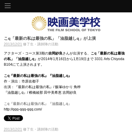
こq「最新の私は最強の私」「油脂越しq」が上演
2013/12/21
修了生・講師陣の活動
アクターズ・コース第3期の
吉岡紗良
さんが出演する、
こq「最新の私は最強
の私」「油脂越しq」
が2014年1月16日から1月19日まで 3331 Arts Chiyoda
B104にて上演されます。
こq『最新の私は最強の私』『油脂越しq』
作・演出：市原佐都子
出演：『最新の私は最強の私』/ 飯塚ゆかり 角梓
『油脂越しq』/ 椎橋綾那 田中美希恵 吉岡紗良
こq『最新の私は最強の私』『油脂越しq』
http://qqq-qqq-qqq.com/
2013/12/21
修了生・講師陣の活動