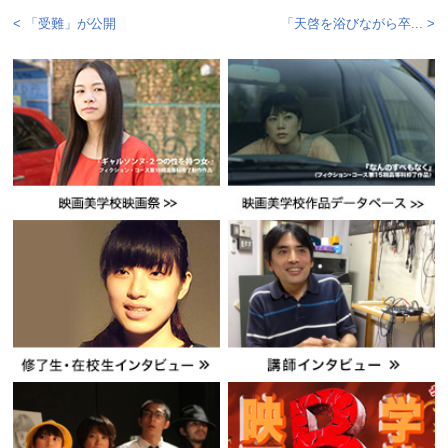
< 「受難」が公開
「天啓を浴びながら卒... >