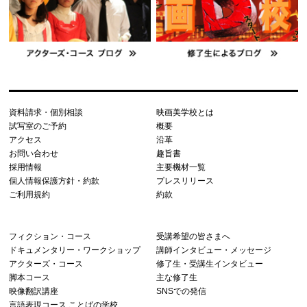
資料請求・個別相談
映画美学校とは
試写室のご予約
概要
アクセス
沿革
お問い合わせ
趣旨書
採用情報
主要機材一覧
個人情報保護方針・約款
プレスリリース
ご利用規約
約款
フィクション・コース
受講希望の皆さまへ
ドキュメンタリー・ワークショップ
講師インタビュー・メッセージ
アクターズ・コース
修了生・受講生インタビュー
脚本コース
主な修了生
映像翻訳講座
SNSでの発信
言語表現コース ことばの学校