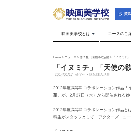
映画美学校とは
コースのご
Home
>
ニュース
>
修了生・講師陣の活動
>
「イヌミチ」
「イヌミチ」「天使の
2014/01/17
修了生・講師陣の活動
2012年度高等科コラボレーション作品
「
望」
が、2月27日（木）から開催される
ゆ
2012年度高等科コラボレーション作品と
科生がスタッフとして、アクターズ・コー