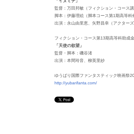
「イヌミチ」
監督：万田邦敏（フィクション・コース講
脚本：伊藤理絵（脚本コース第1期高等科
出演：永山由里恵、矢野昌幸（アクターズ
フィクション・コース第13期高等科助成
「天使の欲望」
監督・脚本：磯谷渚
出演：本間玲音、柳英里紗
ゆうばり国際ファンタスティック映画祭20
http://yubarifanta.com/