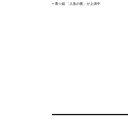
< 青☆組 「人魚の夜」が上演中