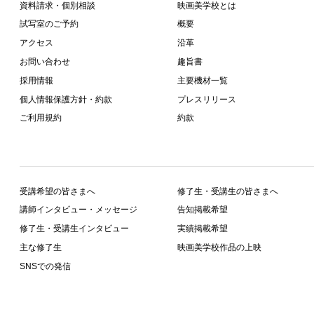
資料請求・個別相談
映画美学校とは
試写室のご予約
概要
アクセス
沿革
お問い合わせ
趣旨書
採用情報
主要機材一覧
個人情報保護方針・約款
プレスリリース
ご利用規約
約款
受講希望の皆さまへ
修了生・受講生の皆さまへ
講師インタビュー・メッセージ
告知掲載希望
修了生・受講生インタビュー
実績掲載希望
主な修了生
映画美学校作品の上映
SNSでの発信