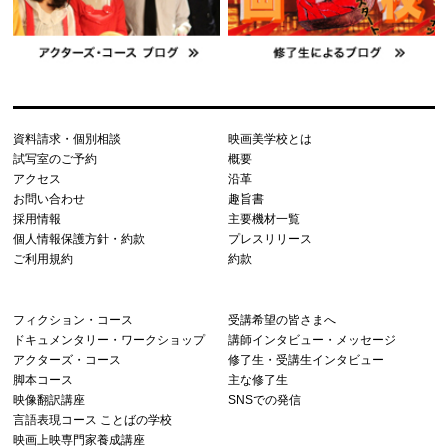
資料請求・個別相談
映画美学校とは
試写室のご予約
概要
アクセス
沿革
お問い合わせ
趣旨書
採用情報
主要機材一覧
個人情報保護方針・約款
プレスリリース
ご利用規約
約款
フィクション・コース
受講希望の皆さまへ
ドキュメンタリー・ワークショップ
講師インタビュー・メッセージ
アクターズ・コース
修了生・受講生インタビュー
脚本コース
主な修了生
映像翻訳講座
SNSでの発信
言語表現コース ことばの学校
映画上映専門家養成講座