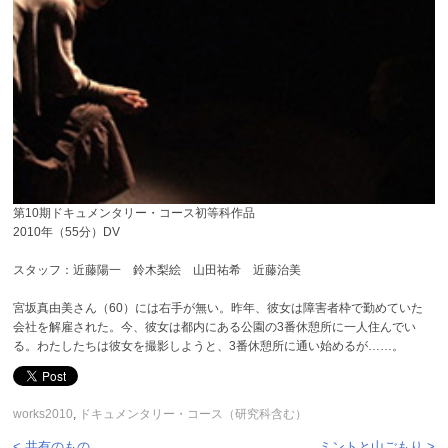
第10期ドキュメンタリー・コース初等科作品
2010年（55分）DV
スタッフ：近藤陽一 鈴木梨絵 山田祐希 近藤治美
宮坂真由美さん（60）には右手が無い。昨年、彼女は障害者枠で勤めていた
会社を解雇された。今、彼女は都内にある公園の3番休憩所に一人住んでい
る。わたしたちは彼女を撮影しようと、3番休憩所に通い始めるが……。
works2010
,
ドキュメンタリー・コース（研究科含む）
< 共有のもの
ミントと山ごもり >