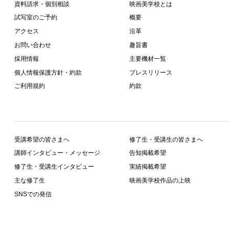
資料請求・個別相談
映画美学校とは
試写室のご予約
概要
アクセス
沿革
お問い合わせ
趣旨書
採用情報
主要機材一覧
個人情報保護方針・約款
プレスリリース
ご利用規約
約款
受講希望の皆さまへ
修了生・受講生の皆さまへ
講師インタビュー・メッセージ
告知掲載希望
修了生・受講生インタビュー
実績掲載希望
主な修了生
映画美学校作品の上映
SNSでの発信