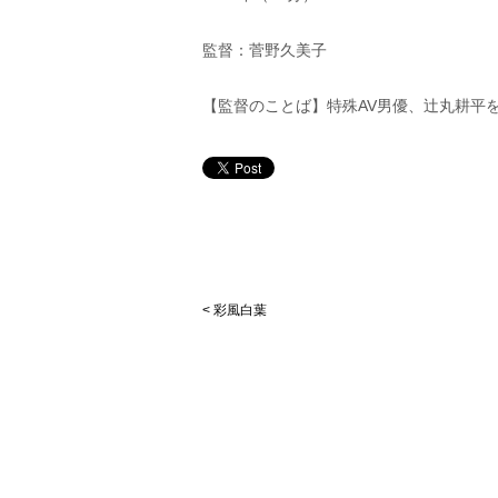
監督：菅野久美子
【監督のことば】特殊AV男優、辻丸耕平
< 彩風白葉