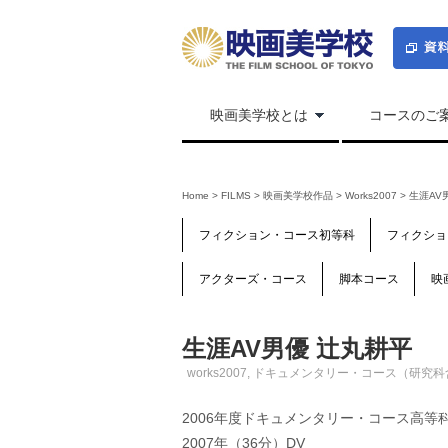
映画美学校とは
コースのご
Home
>
FILMS
>
映画美学校作品
>
Works2007
>
生涯AV
フィクション・コース初等科
フィクショ
アクターズ・コース
脚本コース
映
生涯AV男優 辻丸耕平
works2007
,
ドキュメンタリー・コース（研究科
2006年度ドキュメンタリー・コース高等
2007年（36分）DV