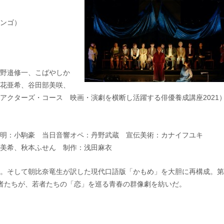
ンゴ）
野邉修一、こばやしか
花亜希、谷田部美咲、
アクターズ・コース 映画・演劇を横断し活躍する俳優養成講座2021
照明：小駒豪 当日音響オペ：丹野武蔵 宣伝美術：カナイフユキ
美希、秋本ふせん 制作：浅田麻衣
。そして朝比奈竜生が訳した現代口語版「かもめ」を大胆に再構成。第
者たちが、若者たちの「恋」を巡る青春の群像劇を紡いだ。