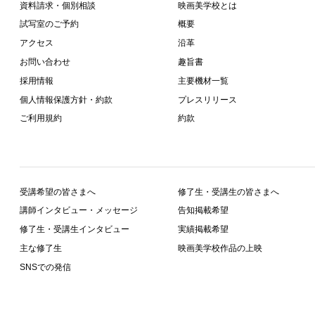
資料請求・個別相談
映画美学校とは
試写室のご予約
概要
アクセス
沿革
お問い合わせ
趣旨書
採用情報
主要機材一覧
個人情報保護方針・約款
プレスリリース
ご利用規約
約款
受講希望の皆さまへ
修了生・受講生の皆さまへ
講師インタビュー・メッセージ
告知掲載希望
修了生・受講生インタビュー
実績掲載希望
主な修了生
映画美学校作品の上映
SNSでの発信