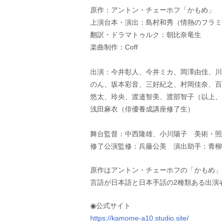
原作：アントン・チェーホフ「かもめ」
上演台本・演出：島村和秀（情熱のフラミ
翻訳・ドラマトゥルク：朝比奈竜生
楽曲制作：Coff
出演：今井彰人、今井ミカ、岡澤由佳、川
のん、坂本彩音、三好紀之、村岡佳奈、百
悠太、玲央、渡邉智美、渡部智子（以上、
浅田麻衣（俳優養成講座修了生）
舞台監督：中西隆雄、小川陽子 美術・
修了公演監修：兵藤公美 演出助手：青柳
原作はアントン・チェーホフの「かもめ」
言語が日本語と日本手話の2種類ある出演
◉公式サイト
https://kamome-a10.studio.site/