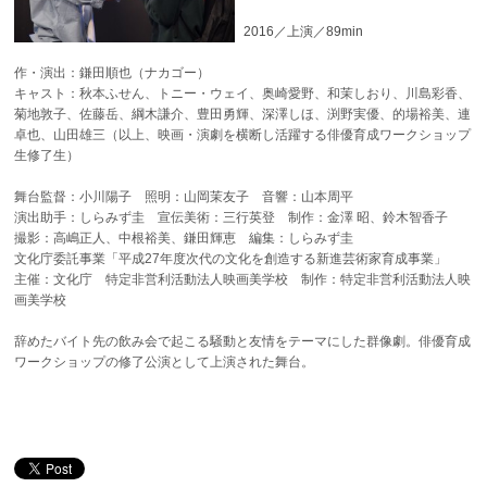
2016／上演／89min
作・演出：鎌田順也（ナカゴー）
キャスト：秋本ふせん、トニー・ウェイ、奥崎愛野、和茉しおり、川島彩香、
菊地敦子、佐藤岳、綱木謙介、豊田勇輝、深澤しほ、渕野実優、的場裕美、連
卓也、山田雄三（以上、映画・演劇を横断し活躍する俳優育成ワークショップ
生修了生）
舞台監督：小川陽子 照明：山岡茉友子 音響：山本周平
演出助手：しらみず圭 宣伝美術：三行英登 制作：金澤 昭、鈴木智香子
撮影：高嶋正人、中根裕美、鎌田輝恵
編集：しらみず圭
文化庁委託事業「平成27年度次代の文化を創造する新進芸術家育成事業」
主催：文化庁 特定非営利活動法人映画美学校 制作：特定非営利活動法人映
画美学校
辞めたバイト先の飲み会で起こる騒動と友情をテーマにした群像劇。俳優育成
ワークショップの修了公演として上演された舞台。