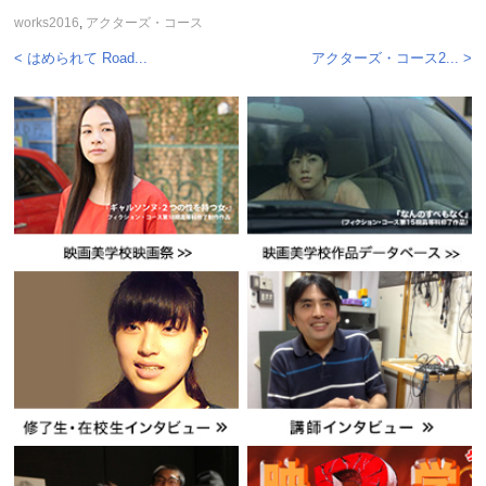
works2016
,
アクターズ・コース
< はめられて Road...
アクターズ・コース2... >