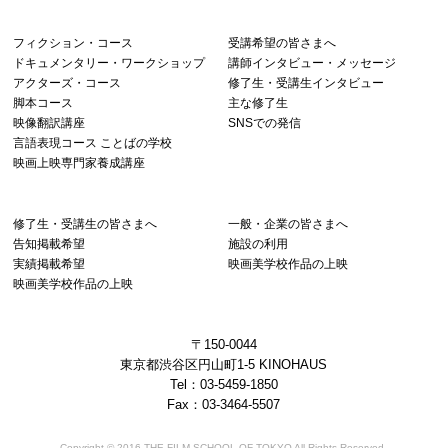
フィクション・コース
受講希望の皆さまへ
ドキュメンタリー・ワークショップ
講師インタビュー・メッセージ
アクターズ・コース
修了生・受講生インタビュー
脚本コース
主な修了生
映像翻訳講座
SNSでの発信
言語表現コース ことばの学校
映画上映専門家養成講座
修了生・受講生の皆さまへ
一般・企業の皆さまへ
告知掲載希望
施設の利用
実績掲載希望
映画美学校作品の上映
映画美学校作品の上映
〒150-0044
東京都渋谷区円山町1-5 KINOHAUS
Tel：03-5459-1850
Fax：03-3464-5507
Copyright © 2016 THE FILM SCHOOL OF TOKYO All Rights Reserved.