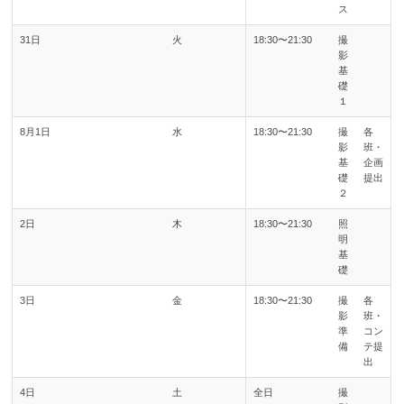
ス
31日
火
18:30〜21:30
撮
影
基
礎
１
8月1日
水
18:30〜21:30
撮
各
影
班・
基
企画
礎
提出
２
2日
木
18:30〜21:30
照
明
基
礎
3日
金
18:30〜21:30
撮
各
影
班・
準
コン
備
テ提
出
4日
土
全日
撮