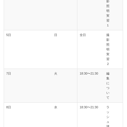
影
照
明
実
習
１
5日
日
全日
撮
影
照
明
実
習
２
7日
火
18:30〜21:30
編
集
に
つ
い
て
8日
水
18:30〜21:30
ラ
ッ
シ
ュ
講