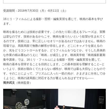
受講期間：2018年7月30日（月）-8月11日（土）
16ミリ・フィルムによる撮影・照明・編集実習を通じて、映画の基本を学び
ます。
映画を撮るためには技術が必要です。この当たり前に思えるフレーズは、実際
は逆なのです。技術があるからこそ、映画を撮りたいという欲望が生まれてく
るのです。技術には、常に正しいセオリーがあるわけではありません。映画の
現場では、局面局面で無数の解答が存在します。どこにキャメラを据えるの
か、光をどうコントロールするか、どうフィルムをつなぐか。そうした具体的
な作業の積み重ねのうえに「映画」が成立します。映画美学校「映画撮影夏期
集中講座」では、16ミリ・フィルムによる撮影・照明・編集実習を通して、
映画の基本を習得することを目的とします。この基本技術を理解すること─と
いうより、技術が面白くてたまらない感性が、映画では最も大切なことなので
す。そのことによって、プリズムに入った一筋の光が、さまざまに分光してゆ
くように、映画の諸局面に対応する力が蓄えられるはずですから――
筒井武文
（映画監督）