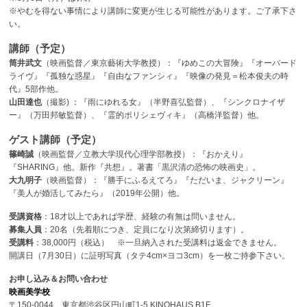
※やむを得ない事情により講師に変更が生じる可能性があります。ご了承下さ
い。
講師（予定）
筒井武文
（映画監督／東京藝術大学教授）：『ゆめこの大冒険』『オーバード
ライヴ』『孤独な惑星』『自由なファンシィ』『映像の発見＝松本俊夫の時
代』5部作他。
山田達也
（撮影) ：『雨にゆれる女』（半野喜弘監督）、『シンクロナイザ
ー』（万田邦敏監督）、『霊的ボリシェヴィキ』（高橋洋監督）他。
ゲスト講師（予定）
篠崎誠
（映画監督／立教大学現代心理学部教授）：『おかえり』
『SHARING』他。新作『共想』。著書「黒沢清の恐怖の映画史」。
大九明子
（映画監督）：『勝手にふるえてろ』『ただいま、ジャクリーン』
『美人が婚活してみたら』（2019年公開）他。
受講資格
：18才以上であれば学歴、経験の有無は問いません。
募集人員
：20名（先着順につき、定員になり次第締切ります）。
受講料
：38,000円（税込） ※一旦納入された受講料は返金できません。
開講日（7月30日）に証明写真（タテ4cm×ヨコ3cm）を一枚ご持参下さい。
お申し込み＆お問い合わせ
映画美学校
〒150-0044 東京都渋谷区円山町1-5 KINOHAUS B1F