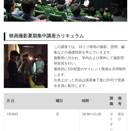
映画撮影夏期集中講座カリキュラム
この講座では、16ミリ映画の撮影、照明、編
集などの基礎技術を学んでいきます。
複数班に分かれ、学内および屋外にて撮影照
明実習を行い、
最終的に5分程度のサイレント映画を共同制作
します。
出来上がった作品は講座修了後にDVDで受講
生全員に配付します。
講
備
月 日
曜日
時間
義
考
7月30日
月
18:30〜21:30
ガ
班分
イ
け
ダ
ン