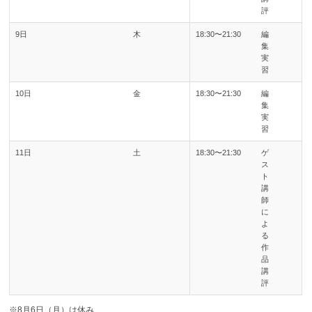
評
9日
木
18:30〜21:30
編
集
実
習
10日
金
18:30〜21:30
編
集
実
習
11日
土
18:30〜21:30
ゲ
ス
ト
講
師
に
よ
る
作
品
講
評
※8月6日（月）は休み