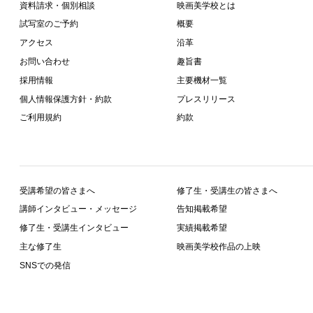
資料請求・個別相談
映画美学校とは
試写室のご予約
概要
アクセス
沿革
お問い合わせ
趣旨書
採用情報
主要機材一覧
個人情報保護方針・約款
プレスリリース
ご利用規約
約款
受講希望の皆さまへ
修了生・受講生の皆さまへ
講師インタビュー・メッセージ
告知掲載希望
修了生・受講生インタビュー
実績掲載希望
主な修了生
映画美学校作品の上映
SNSでの発信